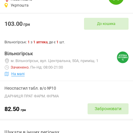
Укрпошта
103.00
До кошика
грн
Вільногірськ
:
1
з
1
аптека
, де є
1
шт.
Вільногірськ
м. Вільногірськ, вул. Центральна, 50А, приміщ. 1
Зачинено
.
Пн-Нд: 08:00-21:00
На мапі
Неоспастил табл. в/о №10
ДАРНИЦЯ ПРАТ ФАРМ. ФІРМА
82.50
Забронювати
грн
Шукати в інших регіонах