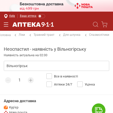
Київ
Ваша аптека
Ліки
Травний тракт
Для шлунка
Спазмолітики
Головна
Неоспастил - наявність у Вільногірську
Наявність актуальна на 02:00
Все в наявності
Аптеки 24/7
Уцінка
Адресна доставка
Кур'єр
Нова пошта