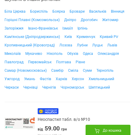
Біла Церква
Бориспіль
Боярка
Бровари
Васильків
Вінниця
Горішні Плавні (Комсомольськ)
Дніпро
Дрогобич
Житомир
Запоріжжя
Івано-Франківськ
Ізмаїл
Ірпінь
Кам'янське (Дніпродзержинськ)
Київ
Кременчук
Кривий Ріг
Кропивницький (Кіровоград)
Лозова
Лубни
Луцьк
Львів
Миколаїв
Мукачево
Нікополь
Обухів
Одеса
Олександрія
Павлоград
Первомайськ
Полтава
Рівне
Самар (Новомосковськ)
Самбір
Сміла
Суми
Тернопіль
Ужгород
Умань
Фастів
Харків
Херсон
Хмельницький
Черкаси
Чернівці
Чернігів
Чорноморськ
Шептицький
Неоспастил табл. в/о №10
59.00
від
грн
До кошика