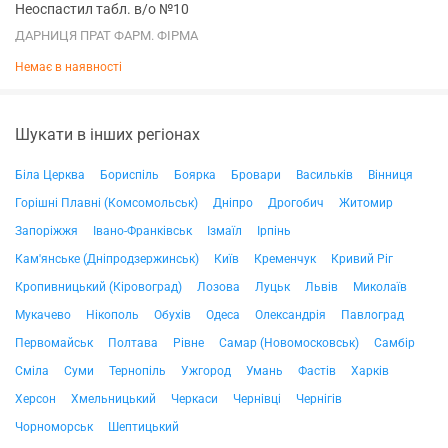
Неоспастил табл. в/о №10
ДАРНИЦЯ ПРАТ ФАРМ. ФІРМА
Немає в наявності
Шукати в інших регіонах
Біла Церква
Бориспіль
Боярка
Бровари
Васильків
Вінниця
Горішні Плавні (Комсомольськ)
Дніпро
Дрогобич
Житомир
Запоріжжя
Івано-Франківськ
Ізмаїл
Ірпінь
Кам'янське (Дніпродзержинськ)
Київ
Кременчук
Кривий Ріг
Кропивницький (Кіровоград)
Лозова
Луцьк
Львів
Миколаїв
Мукачево
Нікополь
Обухів
Одеса
Олександрія
Павлоград
Первомайськ
Полтава
Рівне
Самар (Новомосковськ)
Самбір
Сміла
Суми
Тернопіль
Ужгород
Умань
Фастів
Харків
Херсон
Хмельницький
Черкаси
Чернівці
Чернігів
Чорноморськ
Шептицький