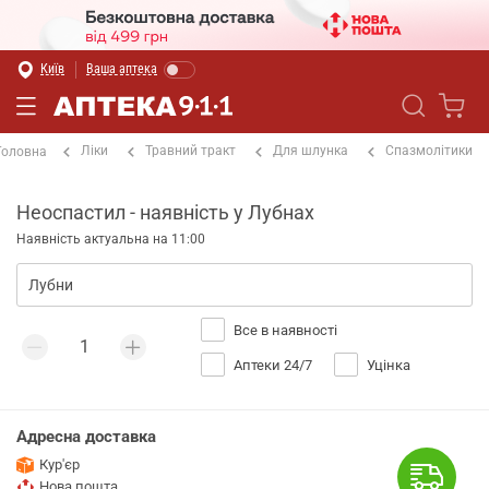
Київ
Ваша аптека
Ліки
Травний тракт
Для шлунка
Спазмолітики
Головна
Неоспастил - наявність у Лубнах
Наявність актуальна на 11:00
Все в наявності
Аптеки 24/7
Уцінка
Адресна доставка
Кур'єр
Нова пошта