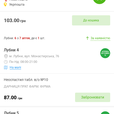
Укрпошта
103.00
До кошика
грн
Лубни
:
6
з
7
аптек
, де є
1
шт.
За наявністю
Лубни 4
м. Лубни, вул. Монастирська, 76
Пн-Нд: 08:00-21:00
На мапі
Неоспастил табл. в/о №10
ДАРНИЦЯ ПРАТ ФАРМ. ФІРМА
87.00
Забронювати
грн
Лубни 5