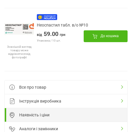
Неоспастил табл. в/о №10
59.00
від
грн
До кошика
Упаковка / 10 шт.
Зовнішній вигляд
товару може
відрізнятися від
фотографії
Все про товар
Інструкція виробника
Наявність і ціни
Аналоги і замінники