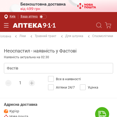
Київ
Ваша аптека
Ліки
Травний тракт
Для шлунка
Спазмолітики
Головна
Неоспастил - наявність у Фастові
Наявність актуальна на 02:30
Все в наявності
Аптеки 24/7
Уцінка
Адресна доставка
Кур'єр
Нова пошта