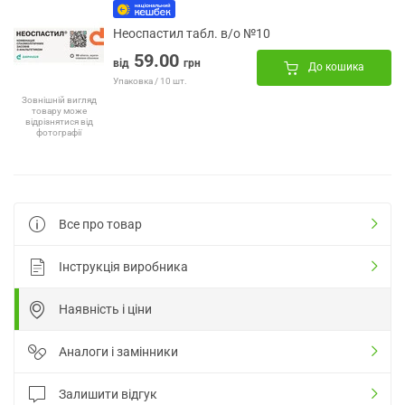
Неоспастил табл. в/о №10
59.00
від
грн
До кошика
Упаковка / 10 шт.
Зовнішній вигляд
товару може
відрізнятися від
фотографії
Все про товар
Інструкція виробника
Наявність і ціни
Аналоги і замінники
Залишити відгук