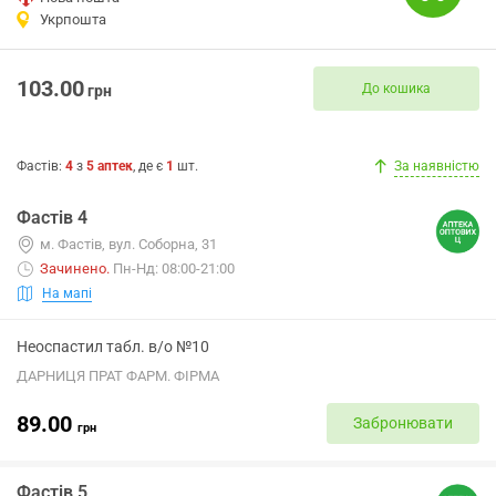
Укрпошта
103.00
До кошика
грн
Фастів
:
4
з
5
аптек
, де є
1
шт.
За наявністю
Фастів 4
м. Фастів, вул. Соборна, 31
Зачинено
.
Пн-Нд: 08:00-21:00
На мапі
Неоспастил табл. в/о №10
ДАРНИЦЯ ПРАТ ФАРМ. ФІРМА
89.00
Забронювати
грн
Фастів 5