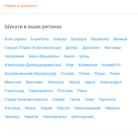
Немає в наявності
Шукати в інших регіонах
Біла Церква
Бориспіль
Боярка
Бровари
Васильків
Вінниця
Горішні Плавні (Комсомольськ)
Дніпро
Дрогобич
Житомир
Запоріжжя
Івано-Франківськ
Ізмаїл
Ірпінь
Кам'янське (Дніпродзержинськ)
Київ
Кременчук
Кривий Ріг
Кропивницький (Кіровоград)
Лозова
Лубни
Луцьк
Львів
Миколаїв
Мукачево
Нікополь
Обухів
Одеса
Олександрія
Павлоград
Первомайськ
Полтава
Рівне
Самар (Новомосковськ)
Самбір
Сміла
Суми
Тернопіль
Ужгород
Умань
Харків
Херсон
Хмельницький
Черкаси
Чернівці
Чернігів
Чорноморськ
Шептицький