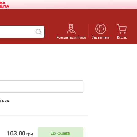
Консультація лікаря
Ваша аптека
Кошик
цінка
103.00
До кошика
грн