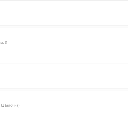
м. 3
(ТЦ Білочка)