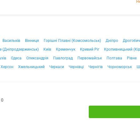
Н
Васильків
Вінниця
Горішні Плавні (Комсомольськ)
Дніпро
Дрогоби
е (Дніпродзержинськ)
Київ
Кременчук
Кривий Ріг
Кропивницький (Кі
ухів
Одеса
Олександрія
Павлоград
Первомайськ
Полтава
Рівне
Херсон
Хмельницький
Черкаси
Чернівці
Чернігів
Чорноморськ
Ш
10