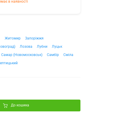
емає в наявності
ч
Житомир
Запоріжжя
ровоград)
Лозова
Лубни
Луцьк
Самар (Новомосковськ)
Самбір
Сміла
ептицький
До кошика