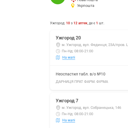
Укрпошта
Ужгород
:
10
з
12
аптек
, де є
1
шт.
Ужгород 20
м. Ужгород, вул. Фединця, 23А/пров. 
Пн-Нд: 08:00-21:00
На мапі
Неоспастил табл. в/о №10
ДАРНИЦЯ ПРАТ ФАРМ. ФІРМА
Ужгород 7
м. Ужгород, вул. Собранецька, 146
Пн-Нд: 08:00-21:00
На мапі