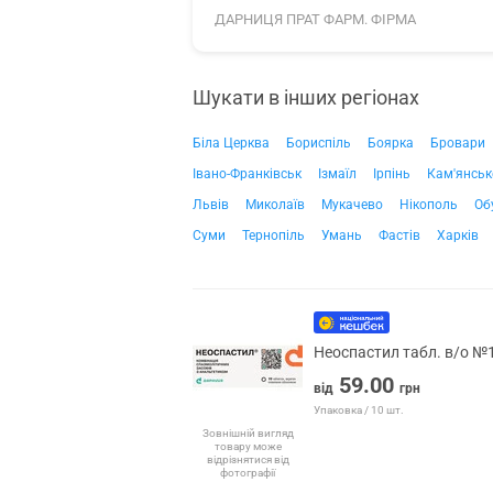
ДАРНИЦЯ ПРАТ ФАРМ. ФІРМА
Шукати в інших регіонах
Біла Церква
Бориспіль
Боярка
Бровари
Івано-Франківськ
Ізмаїл
Ірпінь
Кам'янськ
Львів
Миколаїв
Мукачево
Нікополь
Об
Суми
Тернопіль
Умань
Фастів
Харків
Неоспастил табл. в/о №
59.00
від
грн
Упаковка / 10 шт.
Зовнішній вигляд
товару може
відрізнятися від
фотографії