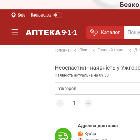
Київ
Ваша аптека
Каталог
Ліки
Травний тракт
Дл
Головна
Неоспастил - наявність у Ужгоро
Наявність актуальна на 09:30
Адресна доставка
Кур'єр
Нова пошта