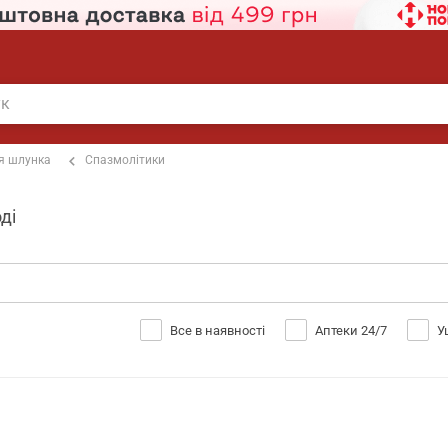
я шлунка
Спазмолітики
ді
Все в наявності
Аптеки 24/7
У