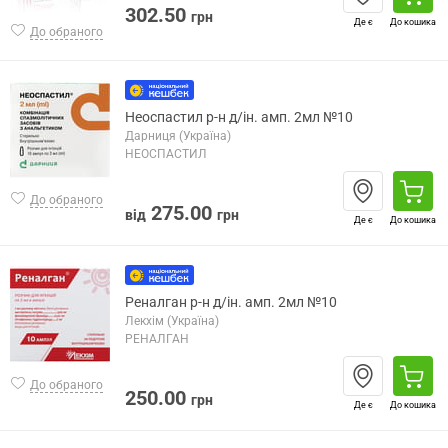
302.50
грн
Де є
До кошика
До обраного
Неоспастил р-н д/ін. амп. 2мл №10
Дарниця (Україна)
НЕОСПАСТИЛ
До обраного
275.00
від
грн
Де є
До кошика
Реналган р-н д/ін. амп. 2мл №10
Лекхім (Україна)
РЕНАЛГАН
До обраного
250.00
грн
Де є
До кошика