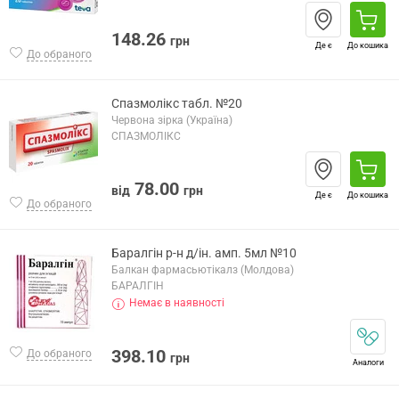
148.26
грн
Де є
До кошика
До обраного
Спазмолікс табл. №20
Червона зірка (Україна)
СПАЗМОЛІКС
78.00
від
грн
Де є
До кошика
До обраного
Баралгін р-н д/ін. амп. 5мл №10
Балкан фармасьютікалз (Молдова)
БАРАЛГІН
Немає в наявності
398.10
До обраного
грн
Аналоги