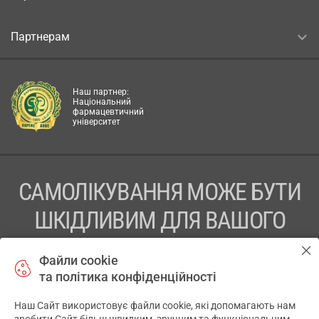
Партнерам
Наш партнер:
Національний
фармацевтичний
університет
САМОЛІКУВАННЯ МОЖЕ БУТИ
ШКІДЛИВИМ ДЛЯ ВАШОГО
ЗДОРОВ’Я
Файли cookie
та політика конфіденційності
ПЕРЕД ЗАСТОСУВАННЯМ ПРЕПАРАТУ ПРОКОНСУЛЬТУЙТЕСЬ
З ЛІКАРЕМ
Наш Сайт використовує файли cookie, які допомагають нам
✕