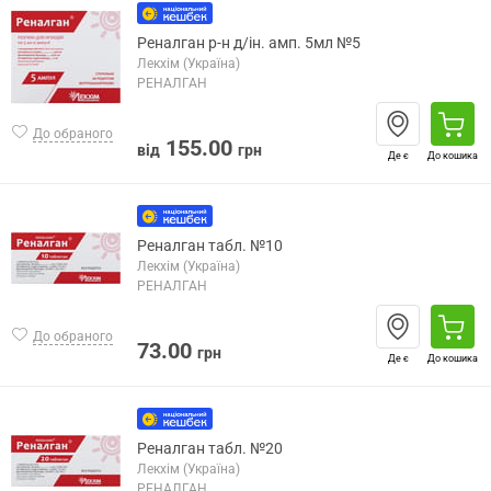
Реналган р-н д/ін. амп. 5мл №5
Лекхім (Україна)
РЕНАЛГАН
До обраного
155.00
від
грн
Де є
До кошика
Реналган табл. №10
Лекхім (Україна)
РЕНАЛГАН
До обраного
73.00
грн
Де є
До кошика
Реналган табл. №20
Лекхім (Україна)
РЕНАЛГАН