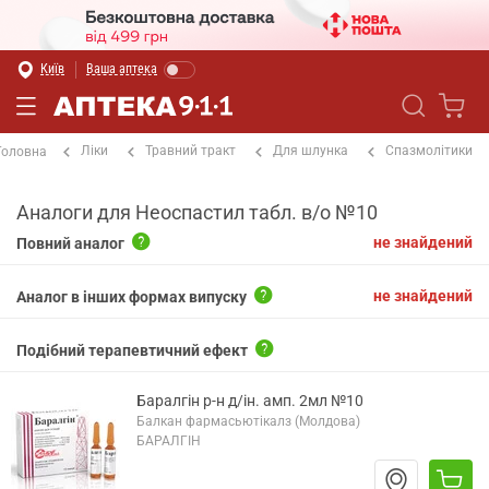
Київ
Ваша аптека
Ліки
Травний тракт
Для шлунка
Спазмолітики
Головна
Аналоги для Неоспастил табл. в/о №10
не знайдений
Повний аналог
не знайдений
Аналог в інших формах випуску
Подібний терапевтичний ефект
Баралгін р-н д/ін. амп. 2мл №10
Балкан фармасьютікалз (Молдова)
БАРАЛГІН