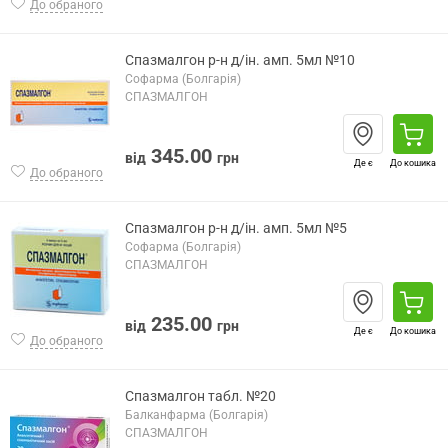
До обраного
Спазмалгон р-н д/ін. амп. 5мл №10
Софарма (Болгарія)
СПАЗМАЛГОН
345.00
від
грн
Де є
До кошика
До обраного
Спазмалгон р-н д/ін. амп. 5мл №5
Софарма (Болгарія)
СПАЗМАЛГОН
235.00
від
грн
Де є
До кошика
До обраного
Спазмалгон табл. №20
Балканфарма (Болгарія)
СПАЗМАЛГОН