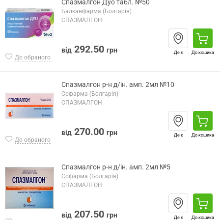
Спазмалгон Дуо табл. №50
Балканфарма (Болгарія)
СПАЗМАЛГОН
292.50
від
грн
Де є
До кошика
До обраного
Спазмалгон р-н д/ін. амп. 2мл №10
Софарма (Болгарія)
СПАЗМАЛГОН
270.00
від
грн
Де є
До кошика
До обраного
Спазмалгон р-н д/ін. амп. 2мл №5
Софарма (Болгарія)
СПАЗМАЛГОН
207.50
від
грн
Де є
До кошика