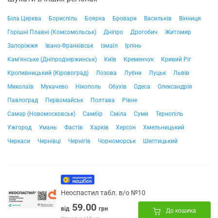
Біла Церква
Бориспіль
Боярка
Бровари
Васильків
Вінниця
Горішні Плавні (Комсомольськ)
Дніпро
Дрогобич
Житомир
Запоріжжя
Івано-Франківськ
Ізмаїл
Ірпінь
Кам'янське (Дніпродзержинськ)
Київ
Кременчук
Кривий Ріг
Кропивницький (Кіровоград)
Лозова
Лубни
Луцьк
Львів
Миколаїв
Мукачево
Нікополь
Обухів
Одеса
Олександрія
Павлоград
Первомайськ
Полтава
Рівне
Самар (Новомосковськ)
Самбір
Сміла
Суми
Тернопіль
Ужгород
Умань
Фастів
Харків
Херсон
Хмельницький
Черкаси
Чернівці
Чернігів
Чорноморськ
Шептицький
Неоспастил табл. в/о №10
59.00
від
грн
До кошика