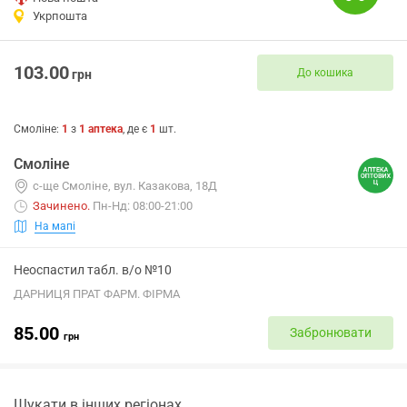
Укрпошта
103.00
До кошика
грн
Смоліне
:
1
з
1
аптека
, де є
1
шт.
Смоліне
с-ще Смоліне, вул. Казакова, 18Д
Зачинено
.
Пн-Нд: 08:00-21:00
На мапі
Неоспастил табл. в/о №10
ДАРНИЦЯ ПРАТ ФАРМ. ФІРМА
85.00
Забронювати
грн
Шукати в інших регіонах