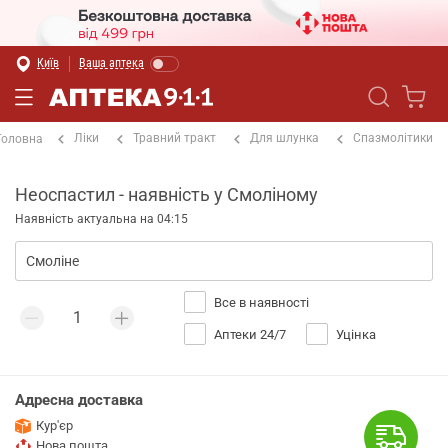
Київ
Ваша аптека
Ліки
Травний тракт
Для шлунка
Спазмолітики
Головна
Неоспастил - наявність у Смоліному
Наявність актуальна на 04:15
Все в наявності
Аптеки 24/7
Уцінка
Адресна доставка
Кур'єр
Нова пошта