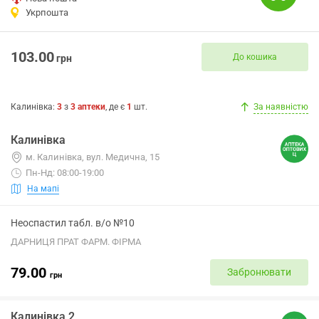
Укрпошта
103.00
До кошика
грн
Калинівка
:
3
з
3
аптеки
, де є
1
шт.
За наявністю
Калинівка
м. Калинівка, вул. Медична, 15
Пн-Нд: 08:00-19:00
На мапі
Неоспастил табл. в/о №10
ДАРНИЦЯ ПРАТ ФАРМ. ФІРМА
79.00
Забронювати
грн
Калинівка 2