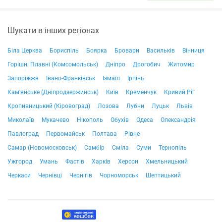
Шукати в інших регіонах
Біла Церква
Бориспіль
Боярка
Бровари
Васильків
Вінниця
Горішні Плавні (Комсомольськ)
Дніпро
Дрогобич
Житомир
Запоріжжя
Івано-Франківськ
Ізмаїл
Ірпінь
Кам'янське (Дніпродзержинськ)
Київ
Кременчук
Кривий Ріг
Кропивницький (Кіровоград)
Лозова
Лубни
Луцьк
Львів
Миколаїв
Мукачево
Нікополь
Обухів
Одеса
Олександрія
Павлоград
Первомайськ
Полтава
Рівне
Самар (Новомосковськ)
Самбір
Сміла
Суми
Тернопіль
Ужгород
Умань
Фастів
Харків
Херсон
Хмельницький
Черкаси
Чернівці
Чернігів
Чорноморськ
Шептицький