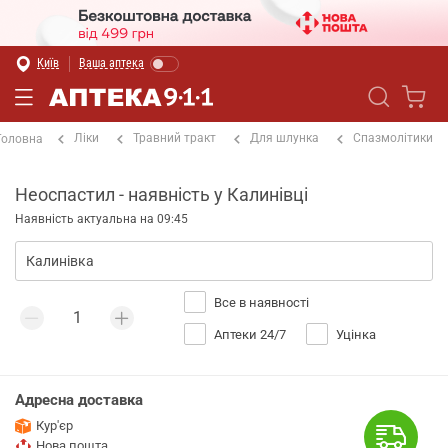
Київ
Ваша аптека
Ліки
Травний тракт
Для шлунка
Спазмолітики
Головна
Неоспастил - наявність у Калинівці
Наявність актуальна на 09:45
Все в наявності
Аптеки 24/7
Уцінка
Адресна доставка
Кур'єр
Нова пошта