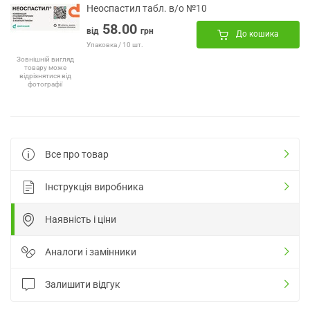
Неоспастил табл. в/о №10
58.00
від
грн
До кошика
Упаковка / 10 шт.
Зовнішній вигляд
товару може
відрізнятися від
фотографії
Все про товар
Інструкція виробника
Наявність і ціни
Аналоги і замінники
Залишити відгук