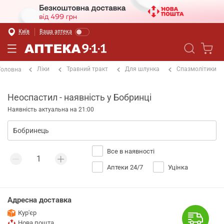
Київ
Ваша аптека
Ліки
Травний тракт
Для шлунка
Спазмолітики
Головна
Неоспастил - наявність у Бобринці
Наявність актуальна на 21:00
Все в наявності
Аптеки 24/7
Уцінка
Адресна доставка
Кур'єр
Нова пошта