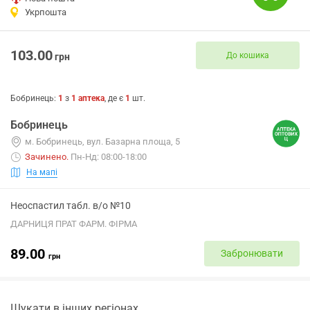
Укрпошта
103.00
До кошика
грн
Бобринець
:
1
з
1
аптека
, де є
1
шт.
Бобринець
м. Бобринець, вул. Базарна площа, 5
Зачинено
.
Пн-Нд: 08:00-18:00
На мапі
Неоспастил табл. в/о №10
ДАРНИЦЯ ПРАТ ФАРМ. ФІРМА
89.00
Забронювати
грн
Шукати в інших регіонах