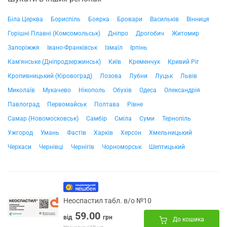
Біла Церква
Бориспіль
Боярка
Бровари
Васильків
Вінниця
Горішні Плавні (Комсомольськ)
Дніпро
Дрогобич
Житомир
Запоріжжя
Івано-Франківськ
Ізмаїл
Ірпінь
Кам'янське (Дніпродзержинськ)
Київ
Кременчук
Кривий Ріг
Кропивницький (Кіровоград)
Лозова
Лубни
Луцьк
Львів
Миколаїв
Мукачево
Нікополь
Обухів
Одеса
Олександрія
Павлоград
Первомайськ
Полтава
Рівне
Самар (Новомосковськ)
Самбір
Сміла
Суми
Тернопіль
Ужгород
Умань
Фастів
Харків
Херсон
Хмельницький
Черкаси
Чернівці
Чернігів
Чорноморськ
Шептицький
Неоспастил табл. в/о №10
59.00
від
грн
До кошика