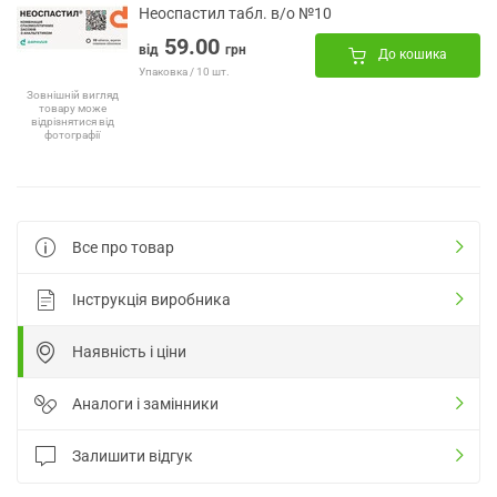
Неоспастил табл. в/о №10
59.00
від
грн
До кошика
Упаковка / 10 шт.
Зовнішній вигляд
товару може
відрізнятися від
фотографії
Все про товар
Інструкція виробника
Наявність і ціни
Аналоги і замінники
Залишити відгук