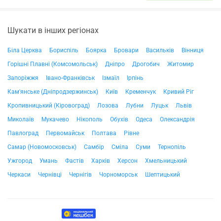
Шукати в інших регіонах
Біла Церква
Бориспіль
Боярка
Бровари
Васильків
Вінниця
Горішні Плавні (Комсомольськ)
Дніпро
Дрогобич
Житомир
Запоріжжя
Івано-Франківськ
Ізмаїл
Ірпінь
Кам'янське (Дніпродзержинськ)
Київ
Кременчук
Кривий Ріг
Кропивницький (Кіровоград)
Лозова
Лубни
Луцьк
Львів
Миколаїв
Мукачево
Нікополь
Обухів
Одеса
Олександрія
Павлоград
Первомайськ
Полтава
Рівне
Самар (Новомосковськ)
Самбір
Сміла
Суми
Тернопіль
Ужгород
Умань
Фастів
Харків
Херсон
Хмельницький
Черкаси
Чернівці
Чернігів
Чорноморськ
Шептицький