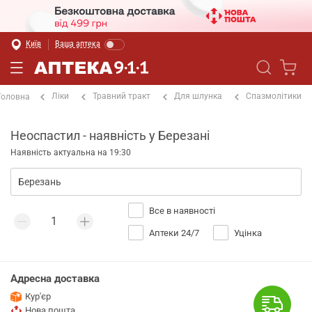
Київ
Ваша аптека
Ліки
Травний тракт
Для шлунка
Спазмолітики
Головна
Неоспастил - наявність у Березані
Наявність актуальна на 19:30
Все в наявності
Аптеки 24/7
Уцінка
Адресна доставка
Кур'єр
Нова пошта