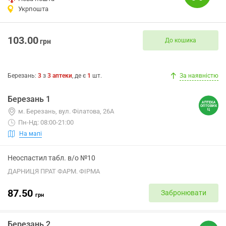
Укрпошта
103.00
До кошика
грн
Березань
:
3
з
3
аптеки
, де є
1
шт.
За наявністю
Березань 1
м. Березань, вул. Філатова, 26А
Пн-Нд: 08:00-21:00
На мапі
Неоспастил табл. в/о №10
ДАРНИЦЯ ПРАТ ФАРМ. ФІРМА
87.50
Забронювати
грн
Березань 2