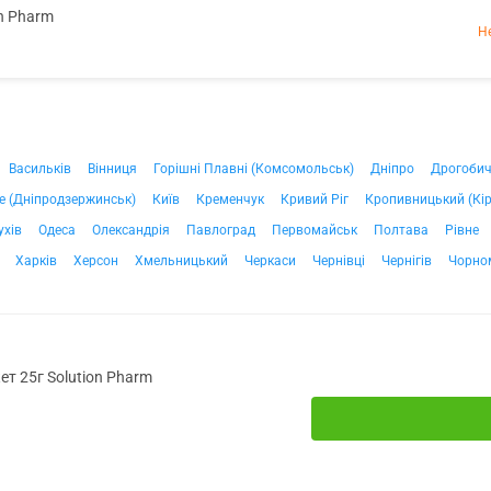
on Pharm
Н
Васильків
Вінниця
Горішні Плавні (Комсомольськ)
Дніпро
Дрогоби
е (Дніпродзержинськ)
Київ
Кременчук
Кривий Ріг
Кропивницький (Кі
ухів
Одеса
Олександрія
Павлоград
Первомайськ
Полтава
Рівне
Харків
Херсон
Хмельницький
Черкаси
Чернівці
Чернігів
Чорно
ет 25г Solution Pharm