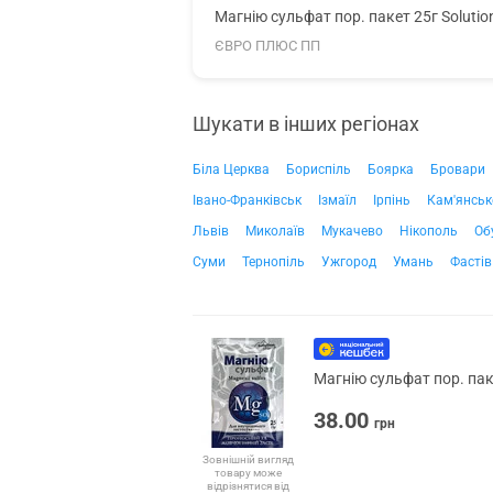
Магнію сульфат пор. пакет 25г Soluti
ЄВРО ПЛЮС ПП
Шукати в інших регіонах
Біла Церква
Бориспіль
Боярка
Бровари
Івано-Франківськ
Ізмаїл
Ірпінь
Кам'янськ
Львів
Миколаїв
Мукачево
Нікополь
Об
Суми
Тернопіль
Ужгород
Умань
Фастів
Магнію сульфат пор. пак
38.00
грн
Зовнішній вигляд
товару може
відрізнятися від