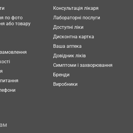
ти
Консультація лікаря
я по фото
Лабораторні послуги
ня або товару
Доступні ліки
Дисконтна картка
Ваша аптека
 замовлення
Довідник ліків
кості
Симптоми і захворювання
ня
Бренди
 питання
Виробники
елефони
рам