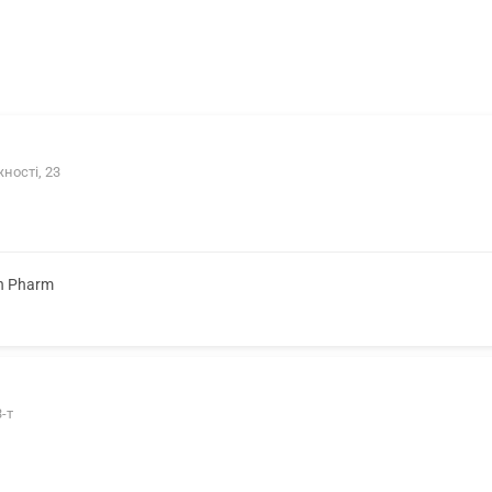
ності, 23
on Pharm
-т