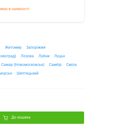
емає в наявності
ч
Житомир
Запоріжжя
ровоград)
Лозова
Лубни
Луцьк
Самар (Новомосковськ)
Самбір
Сміла
морськ
Шептицький
До кошика