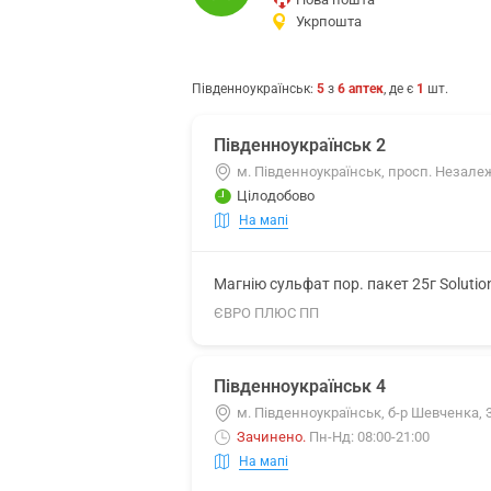
Укрпошта
Південноукраїнськ
:
5
з
6
аптек
, де є
1
шт.
Південноукраїнськ 2
м. Південноукраїнськ, просп. Незалеж
Цілодобово
На мапі
Магнію сульфат пор. пакет 25г Soluti
ЄВРО ПЛЮС ПП
Південноукраїнськ 4
м. Південноукраїнськ, б-р Шевченка, 3
Зачинено
.
Пн-Нд: 08:00-21:00
На мапі