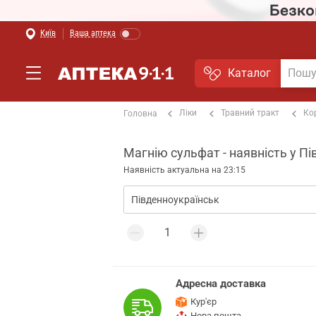
Київ
Ваша аптека
Каталог
Ліки
Травний тракт
Ко
Головна
Магнію сульфат - наявність у П
Наявність актуальна на 23:15
Адресна доставка
Кур'єр
Нова пошта