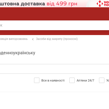
рекція випорожнень
Засоби від закрепу (проносні)
івденноукраїнську
Все в наявності
Аптеки 24/7
У