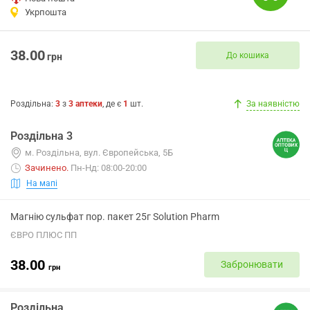
Укрпошта
38.00
До кошика
грн
Роздільна
:
3
з
3
аптеки
, де є
1
шт.
За наявністю
Роздільна 3
м. Роздільна, вул. Європейська, 5Б
Зачинено
.
Пн-Нд: 08:00-20:00
На мапі
Магнію сульфат пор. пакет 25г Solution Pharm
ЄВРО ПЛЮС ПП
38.00
Забронювати
грн
Роздільна