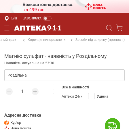
Київ
Ваша аптека
вний тракт
Корекція випорожнень
Засоби від закрепу (проносні)
Магнію сульфат - наявність у Роздільному
Наявність актуальна на 23:30
Все в наявності
Аптеки 24/7
Уцінка
Адресна доставка
Кур'єр
Нова пошта