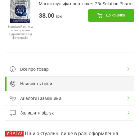
Магнію сульфат пор. пакет 25г Solution Pharm
38.00
До кошика
грн
Зовнішній вигляд
товару може
відрізнятися від
фотографії
Все про товар
Наявність і ціни
Аналоги і замінники
Залишити відгук
УВАГА!
Ціни актуальні лише в разі оформлення