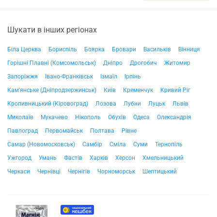
Шукати в інших регіонах
Біла Церква
Бориспіль
Боярка
Бровари
Васильків
Вінниця
Горішні Плавні (Комсомольськ)
Дніпро
Дрогобич
Житомир
Запоріжжя
Івано-Франківськ
Ізмаїл
Ірпінь
Кам'янське (Дніпродзержинськ)
Київ
Кременчук
Кривий Ріг
Кропивницький (Кіровоград)
Лозова
Лубни
Луцьк
Львів
Миколаїв
Мукачево
Нікополь
Обухів
Одеса
Олександрія
Павлоград
Первомайськ
Полтава
Рівне
Самар (Новомосковськ)
Самбір
Сміла
Суми
Тернопіль
Ужгород
Умань
Фастів
Харків
Херсон
Хмельницький
Черкаси
Чернівці
Чернігів
Чорноморськ
Шептицький