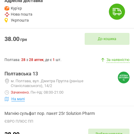
Адресна доставка
Кур'єр
Нова пошта
Укрпошта
38.00
До кошика
грн
Полтава
:
28
з
28
аптек
, де є
1
шт.
За наявністю
Полтавська 13
м. Полтава, вул. Дмитра Пругла (раніше
Станіславського), 14/2
Зачинено
.
Пн-Нд: 08:00-21:00
На мапі
Магнію сульфат пор. пакет 25г Solution Pharm
ЄВРО ПЛЮС ПП