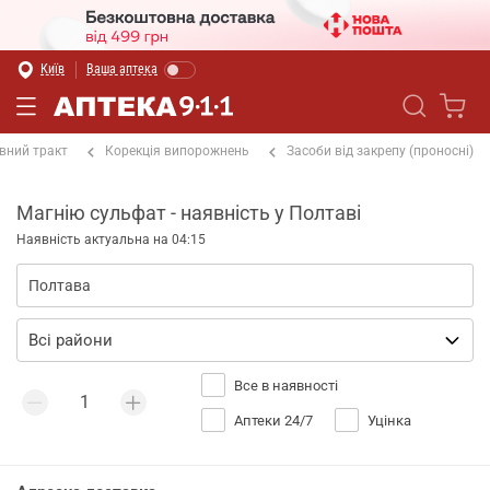
Київ
Ваша аптека
вний тракт
Корекція випорожнень
Засоби від закрепу (проносні)
Магнію сульфат - наявність у Полтаві
Наявність актуальна на 04:15
Все в наявності
Аптеки 24/7
Уцінка