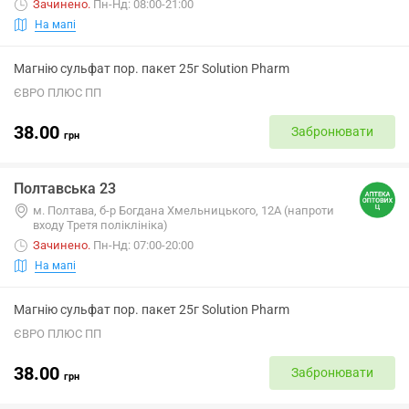
Зачинено
.
Пн-Нд: 08:00-21:00
На мапі
Магнію сульфат пор. пакет 25г Solution Pharm
ЄВРО ПЛЮС ПП
38.00
Забронювати
грн
Полтавська 23
м. Полтава, б-р Богдана Хмельницького, 12А (напроти
входу Третя поліклініка)
Зачинено
.
Пн-Нд: 07:00-20:00
На мапі
Магнію сульфат пор. пакет 25г Solution Pharm
ЄВРО ПЛЮС ПП
38.00
Забронювати
грн