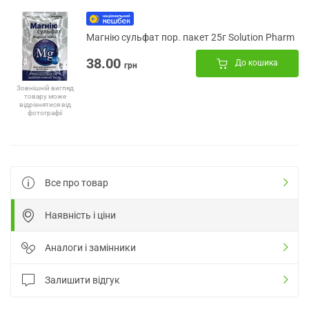
Магнію сульфат пор. пакет 25г Solution Pharm
38.00
До кошика
грн
Зовнішній вигляд
товару може
відрізнятися від
фотографії
Все про товар
Наявність і ціни
Аналоги і замінники
Залишити відгук