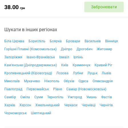
38.00
Забронювати
грн
Шукати в інших регіонах
Біла Церква
Бориспіль
Боярка
Бровари
Васильків
Вінниця
Горішні Плавні (Комсомольськ)
Дніпро
Дрогобич
Житомир
Запоріжжя
Івано-Франківськ
Ізмаїл
Ірпінь
Кам'янське (Дніпродзержинськ)
Київ
Кременчук
Кривий Ріг
Кропивницький (Кіровоград)
Лозова
Лубни
Луцьк
Львів
Миколаїв
Мукачево
Нікополь
Обухів
Одеса
Олександрія
Павлоград
Первомайськ
Рівне
Самар (Новомосковськ)
Самбір
Сміла
Суми
Тернопіль
Ужгород
Умань
Фастів
Харків
Херсон
Хмельницький
Черкаси
Чернівці
Чернігів
Чорноморськ
Шептицький