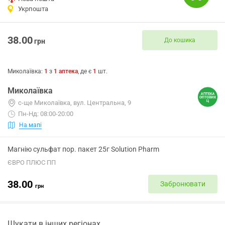
Укрпошта
38.00
До кошика
грн
Миколаївка
:
1
з
1
аптека
, де є
1
шт.
Миколаївка
с-ще Миколаївка, вул. Центральна, 9
Пн-Нд: 08:00-20:00
На мапі
Магнію сульфат пор. пакет 25г Solution Pharm
ЄВРО ПЛЮС ПП
38.00
Забронювати
грн
Шукати в інших регіонах