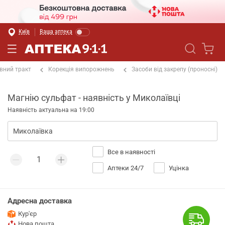
Київ
Ваша аптека
вний тракт
Корекція випорожнень
Засоби від закрепу (проносні)
Магнію сульфат - наявність у Миколаївці
Наявність актуальна на 19:00
Все в наявності
Аптеки 24/7
Уцінка
Адресна доставка
Кур'єр
Нова пошта