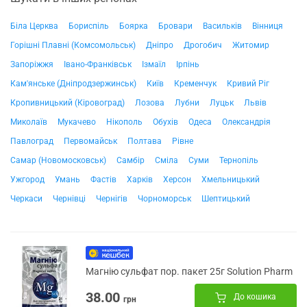
Біла Церква
Бориспіль
Боярка
Бровари
Васильків
Вінниця
Горішні Плавні (Комсомольськ)
Дніпро
Дрогобич
Житомир
Запоріжжя
Івано-Франківськ
Ізмаїл
Ірпінь
Кам'янське (Дніпродзержинськ)
Київ
Кременчук
Кривий Ріг
Кропивницький (Кіровоград)
Лозова
Лубни
Луцьк
Львів
Миколаїв
Мукачево
Нікополь
Обухів
Одеса
Олександрія
Павлоград
Первомайськ
Полтава
Рівне
Самар (Новомосковськ)
Самбір
Сміла
Суми
Тернопіль
Ужгород
Умань
Фастів
Харків
Херсон
Хмельницький
Черкаси
Чернівці
Чернігів
Чорноморськ
Шептицький
Магнію сульфат пор. пакет 25г Solution Pharm
38.00
До кошика
грн