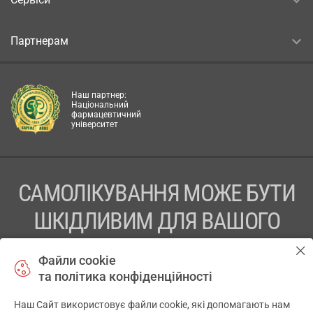
Партнерам
Наш партнер:
Національний
фармацевтичний
університет
САМОЛІКУВАННЯ МОЖЕ БУТИ
ШКІДЛИВИМ ДЛЯ ВАШОГО
ЗДОРОВ’Я
Файли cookie
та політика конфіденційності
ПЕРЕД ЗАСТОСУВАННЯМ ПРЕПАРАТУ ПРОКОНСУЛЬТУЙТЕСЬ
З ЛІКАРЕМ
Наш Сайт використовує файли cookie, які допомагають нам