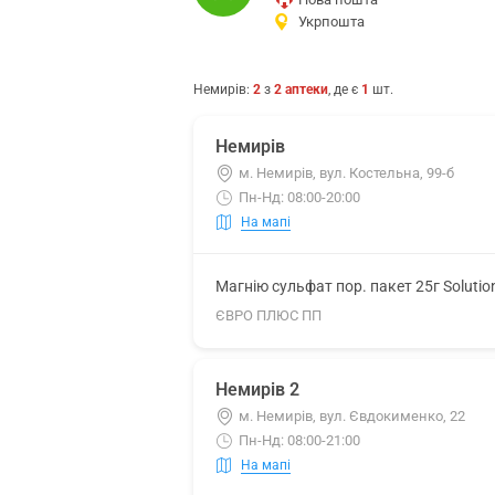
Укрпошта
Немирів
:
2
з
2
аптеки
, де є
1
шт.
Немирів
м. Немирів, вул. Костельна, 99-б
Пн-Нд: 08:00-20:00
На мапі
Магнію сульфат пор. пакет 25г Soluti
ЄВРО ПЛЮС ПП
Немирів 2
м. Немирів, вул. Євдокименко, 22
Пн-Нд: 08:00-21:00
На мапі