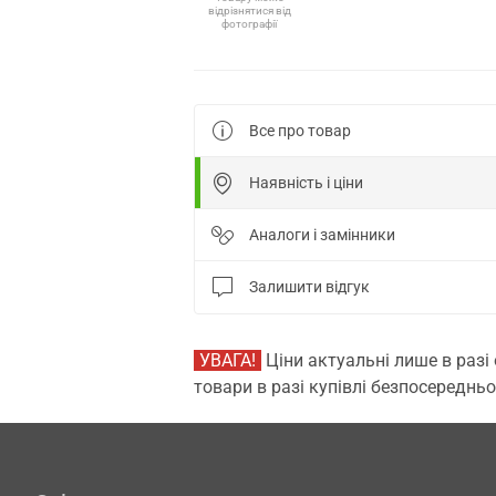
відрізнятися від
фотографії
Все про товар
Наявність і ціни
Аналоги і замінники
Залишити відгук
УВАГА!
Ціни актуальні лише в разі
товари в разі купівлі безпосередньо