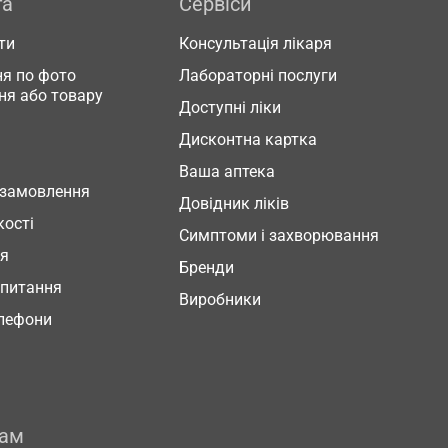
га
Сервіси
ти
Консультація лікаря
я по фото
Лабораторні послуги
ня або товару
Доступні ліки
Дисконтна картка
Ваша аптека
 замовлення
Довідник ліків
кості
Симптоми і захворювання
ня
Бренди
 питання
Виробники
елефони
рам