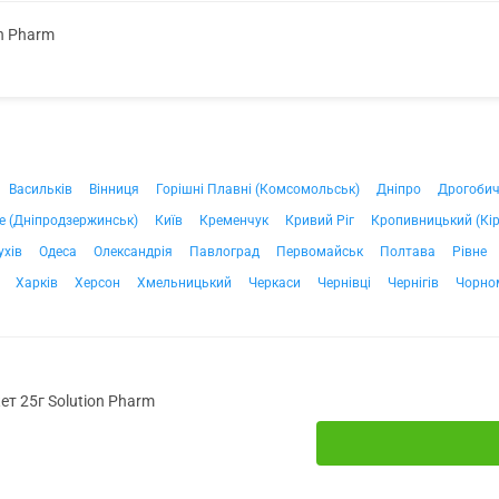
on Pharm
Васильків
Вінниця
Горішні Плавні (Комсомольськ)
Дніпро
Дрогоби
е (Дніпродзержинськ)
Київ
Кременчук
Кривий Ріг
Кропивницький (Кі
ухів
Одеса
Олександрія
Павлоград
Первомайськ
Полтава
Рівне
Харків
Херсон
Хмельницький
Черкаси
Чернівці
Чернігів
Чорно
ет 25г Solution Pharm