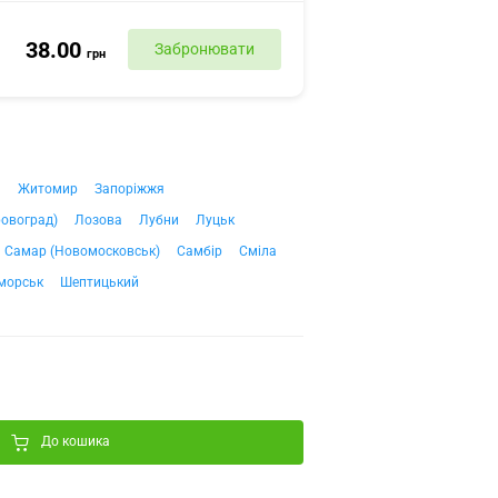
38.00
Забронювати
грн
ч
Житомир
Запоріжжя
ровоград)
Лозова
Лубни
Луцьк
Самар (Новомосковськ)
Самбір
Сміла
морськ
Шептицький
До кошика