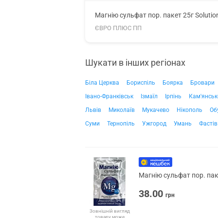
Магнію сульфат пор. пакет 25г Soluti
ЄВРО ПЛЮС ПП
Шукати в інших регіонах
Біла Церква
Бориспіль
Боярка
Бровари
Івано-Франківськ
Ізмаїл
Ірпінь
Кам'янськ
Львів
Миколаїв
Мукачево
Нікополь
Об
Суми
Тернопіль
Ужгород
Умань
Фастів
Магнію сульфат пор. пак
38.00
грн
Зовнішній вигляд
товару може