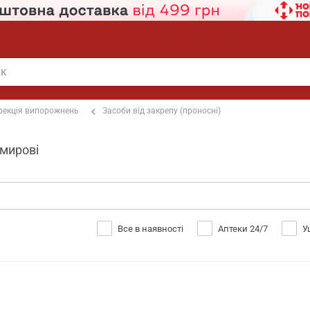
рекція випорожнень
Засоби від закрепу (проносні)
емирові
Все в наявності
Аптеки 24/7
У