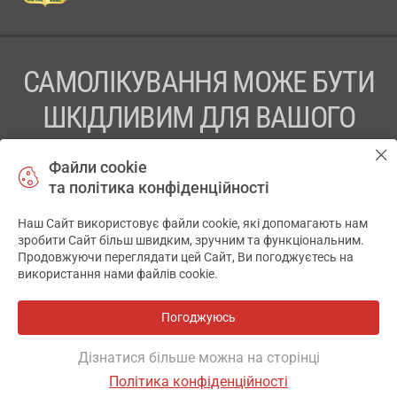
САМОЛІКУВАННЯ МОЖЕ БУТИ
ШКІДЛИВИМ ДЛЯ ВАШОГО
ЗДОРОВ’Я
Файли cookie
та політика конфіденційності
ПЕРЕД ЗАСТОСУВАННЯМ ПРЕПАРАТУ ПРОКОНСУЛЬТУЙТЕСЬ
З ЛІКАРЕМ
Наш Сайт використовує файли cookie, які допомагають нам
✕
зробити Сайт більш швидким, зручним та функціональним.
ТОВ «АПТЕКА 911.ЮА» Код ЄДРПОУ 43631965.
Продовжуючи переглядати цей Сайт, Ви погоджуєтесь на
використання нами файлів cookie.
Відмова від відповідальності
© 2014-2026. Медична інформаційна система АПТЕКА911.ЮА
Погоджуюсь
Всі аптеки
на мапі
Розробка і підтримка сайту -
wu.ua
Дізнатися більше можна на сторінці
Політика конфіденційності
ОСНОВНЕ
ДЕ Є
АНАЛОГИ
ВІДГУКИ