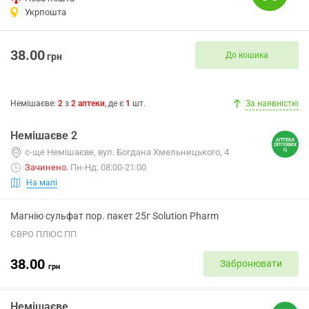
Укрпошта
38.00
До кошика
грн
Немішаєве
:
2
з
2
аптеки
, де є
1
шт.
За наявністю
Немішаєве 2
с-ще Немішаєве, вул. Богдана Хмельницького, 4
Зачинено
.
Пн-Нд: 08:00-21:00
На мапі
Магнію сульфат пор. пакет 25г Solution Pharm
ЄВРО ПЛЮС ПП
38.00
Забронювати
грн
Немішаєве