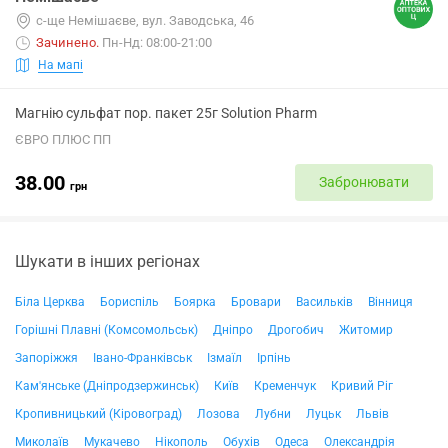
с-ще Немішаєве, вул. Заводська, 46
Зачинено
.
Пн-Нд: 08:00-21:00
На мапі
Магнію сульфат пор. пакет 25г Solution Pharm
ЄВРО ПЛЮС ПП
38.00
Забронювати
грн
Шукати в інших регіонах
Біла Церква
Бориспіль
Боярка
Бровари
Васильків
Вінниця
Горішні Плавні (Комсомольськ)
Дніпро
Дрогобич
Житомир
Запоріжжя
Івано-Франківськ
Ізмаїл
Ірпінь
Кам'янське (Дніпродзержинськ)
Київ
Кременчук
Кривий Ріг
Кропивницький (Кіровоград)
Лозова
Лубни
Луцьк
Львів
Миколаїв
Мукачево
Нікополь
Обухів
Одеса
Олександрія