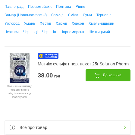
Павлоград
Первомайськ
Полтава
Рівне
Самар (Новомосковськ)
Самбір
Сміла
Суми
Тернопіль
Ужгород
Умань
Фастів
Харків
Херсон
Хмельницький
Черкаси
Чернівці
Чернігів
Чорноморськ
Шептицький
Магнію сульфат пор. пакет 25г Solution Pharm
38.00
До кошика
грн
Зовнішній вигляд
товару може
відрізнятися від
фотографії
Все про товар