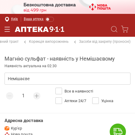
Київ
Ваша аптека
вний тракт
Корекція випорожнень
Засоби від закрепу (проносні)
Магнію сульфат - наявність у Немішаєвому
Наявність актуальна на 02:30
Все в наявності
Аптеки 24/7
Уцінка
Адресна доставка
Кур'єр
Нова пошта