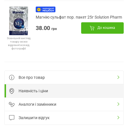
Магнію сульфат пор. пакет 25г Solution Pharm
38.00
До кошика
грн
Зовнішній вигляд
товару може
відрізнятися від
фотографії
Все про товар
Наявність і ціни
Аналоги і замінники
Залишити відгук