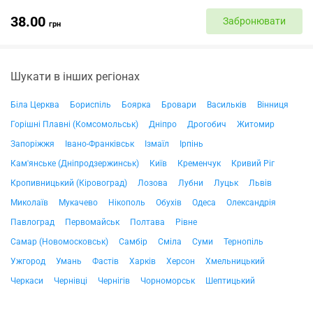
38.00
Забронювати
грн
Шукати в інших регіонах
Біла Церква
Бориспіль
Боярка
Бровари
Васильків
Вінниця
Горішні Плавні (Комсомольськ)
Дніпро
Дрогобич
Житомир
Запоріжжя
Івано-Франківськ
Ізмаїл
Ірпінь
Кам'янське (Дніпродзержинськ)
Київ
Кременчук
Кривий Ріг
Кропивницький (Кіровоград)
Лозова
Лубни
Луцьк
Львів
Миколаїв
Мукачево
Нікополь
Обухів
Одеса
Олександрія
Павлоград
Первомайськ
Полтава
Рівне
Самар (Новомосковськ)
Самбір
Сміла
Суми
Тернопіль
Ужгород
Умань
Фастів
Харків
Херсон
Хмельницький
Черкаси
Чернівці
Чернігів
Чорноморськ
Шептицький