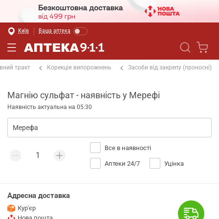
Київ
Ваша аптека
вний тракт
Корекція випорожнень
Засоби від закрепу (проносні)
Магнію сульфат - наявність у Мерефі
Наявність актуальна на 05:30
Все в наявності
Аптеки 24/7
Уцінка
Адресна доставка
Кур'єр
Нова пошта