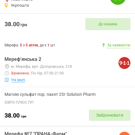
Укрпошта
38.00
До кошика
грн
Мерефа
:
5
з
5
аптек
, де є
1
шт.
За наявністю
Мереф'янська 2
м. Мерефа, вул. Дніпровська, 218
Зачинено
.
Пн-Нд: 07:30-21:00
На мапі
Магнію сульфат пор. пакет 25г Solution Pharm
ЄВРО ПЛЮС ПП
38.00
Забронювати
грн
Мерефа №7 "ПРАНА-Фарм"