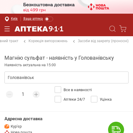
Київ
Ваша аптека
вний тракт
Корекція випорожнень
Засоби від закрепу (проносні)
Магнію сульфат - наявність у Голованівську
Наявність актуальна на 15:00
Все в наявності
Аптеки 24/7
Уцінка
Адресна доставка
Кур'єр
Нова пошта