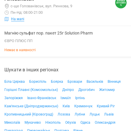
с-ще Голованівськ, вул. Ринкова, 9
Пн-Нд: 08:00-21:00
На мапі
Магнію сульфат пор. пакет 25г Solution Pharm
ЄВРО ПЛЮС ПП
Немає в наявності
Шукати в інших регіонах
Біла Церква
Бориспіль
Боярка
Бровари
Васильків
Вінниця
Горішні Плавні (Комсомольськ)
Дніпро
Дрогобич
Житомир
Запоріжжя
Івано-Франківськ
Ізмаїл
Ірпінь
Кам'янське (Дніпродзержинськ)
Київ
Кременчук
Кривий Ріг
Кропивницький (Кіровоград)
Лозова
Лубни
Луцьк
Львів
Миколаїв
Мукачево
Нікополь
Обухів
Одеса
Олександрія
Павлоград
Первомайськ
Полтава
Рівне