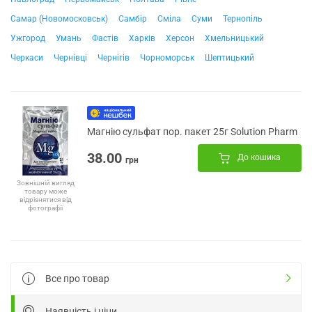
Самар (Новомосковськ)
Самбір
Сміла
Суми
Тернопіль
Ужгород
Умань
Фастів
Харків
Херсон
Хмельницький
Черкаси
Чернівці
Чернігів
Чорноморськ
Шептицький
Магнію сульфат пор. пакет 25г Solution Pharm
38.00
До кошика
грн
Зовнішній вигляд
товару може
відрізнятися від
фотографії
Все про товар
Наявність і ціни