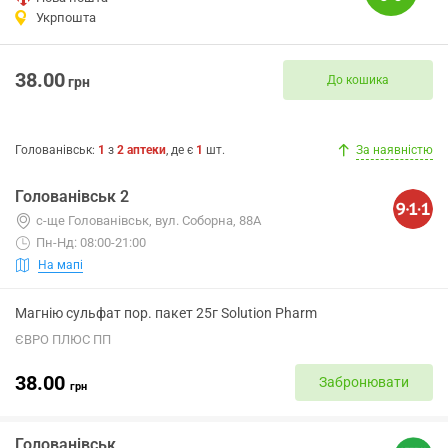
Укрпошта
38.00
До кошика
грн
Голованівськ
:
1
з
2
аптеки
, де є
1
шт.
За наявністю
Голованівськ 2
с-ще Голованівськ, вул. Соборна, 88А
Пн-Нд: 08:00-21:00
На мапі
Магнію сульфат пор. пакет 25г Solution Pharm
ЄВРО ПЛЮС ПП
38.00
Забронювати
грн
Голованівськ