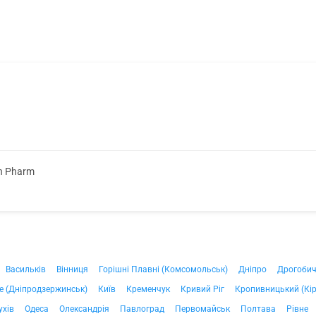
on Pharm
Васильків
Вінниця
Горішні Плавні (Комсомольськ)
Дніпро
Дрогоби
е (Дніпродзержинськ)
Київ
Кременчук
Кривий Ріг
Кропивницький (Кі
ухів
Одеса
Олександрія
Павлоград
Первомайськ
Полтава
Рівне