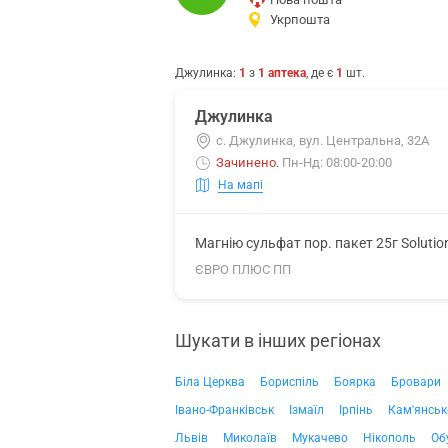
Укрпошта
Джулинка
:
1
з
1
аптека
, де є
1
шт.
Джулинка
с. Джулинка, вул. Центральна, 32А
Зачинено
.
Пн-Нд: 08:00-20:00
На мапі
Магнію сульфат пор. пакет 25г Soluti
ЄВРО ПЛЮС ПП
Шукати в інших регіонах
Біла Церква
Бориспіль
Боярка
Бровари
Івано-Франківськ
Ізмаїл
Ірпінь
Кам'янськ
Львів
Миколаїв
Мукачево
Нікополь
Об