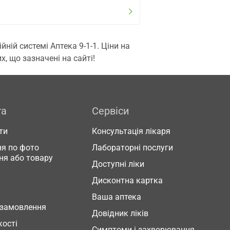
ій системі Аптека 9-1-1. Ціни на
, що зазначені на сайті!
га
Сервіси
ти
Консультація лікаря
я по фото
Лабораторні послуги
ня або товару
Доступні ліки
Дисконтна картка
Ваша аптека
 замовлення
Довідник ліків
кості
Симптоми і захворювання