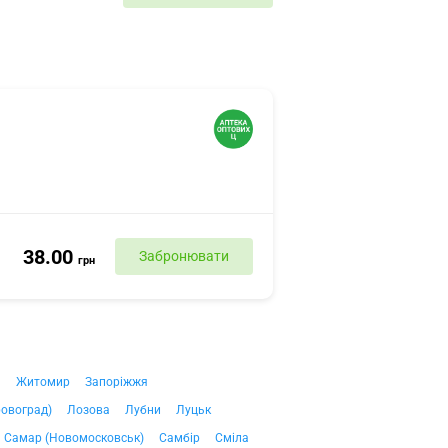
38.00
Забронювати
грн
ч
Житомир
Запоріжжя
ровоград)
Лозова
Лубни
Луцьк
Самар (Новомосковськ)
Самбір
Сміла