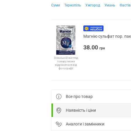
Суми
Тернопіль
Ужгород
Умань
Фастів
Магнію сульфат пор. пак
38.00
грн
Зовнішній вигляд
товару може
відрізнятися від
фотографії
Все про товар
Наявність і ціни
Аналоги і замінники