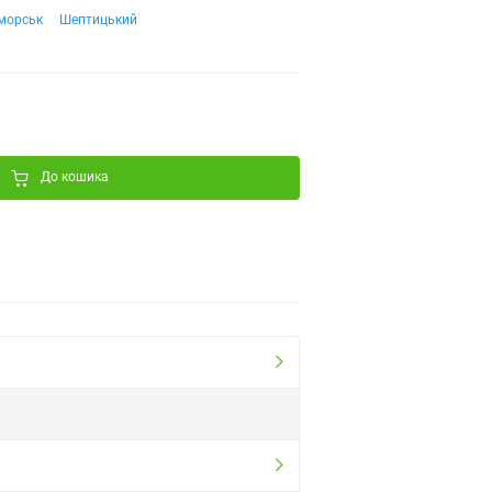
морськ
Шептицький
До кошика