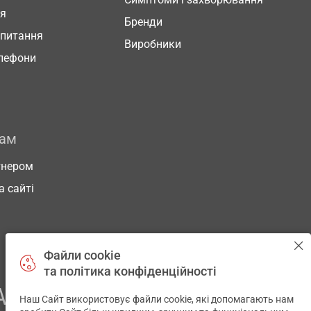
ня
Бренди
 питання
Виробники
елефони
рам
тнером
а сайті
Файли cookie
та політика конфіденційності
АШОГО ЗДОРОВ’Я
Наш Сайт використовує файли cookie, які допомагають нам
✕