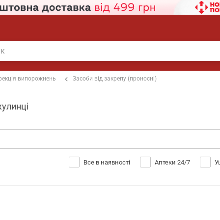
рекція випорожнень
Засоби від закрепу (проносні)
жулинці
Все в наявності
Аптеки 24/7
У