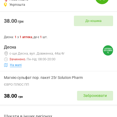
Укрпошта
38.00
До кошика
грн
Десна
:
1
з
1
аптека
, де є
1
шт.
Десна
с-ще Десна, вул. Довженка, 44а/4г
Зачинено
.
Пн-Нд: 08:00-20:00
На мапі
Магнію сульфат пор. пакет 25г Solution Pharm
ЄВРО ПЛЮС ПП
38.00
Забронювати
грн
Шукати в інших регіонах