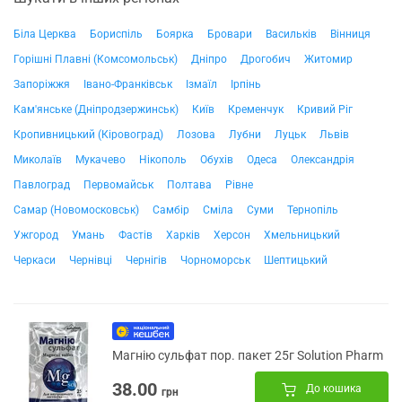
Біла Церква
Бориспіль
Боярка
Бровари
Васильків
Вінниця
Горішні Плавні (Комсомольськ)
Дніпро
Дрогобич
Житомир
Запоріжжя
Івано-Франківськ
Ізмаїл
Ірпінь
Кам'янське (Дніпродзержинськ)
Київ
Кременчук
Кривий Ріг
Кропивницький (Кіровоград)
Лозова
Лубни
Луцьк
Львів
Миколаїв
Мукачево
Нікополь
Обухів
Одеса
Олександрія
Павлоград
Первомайськ
Полтава
Рівне
Самар (Новомосковськ)
Самбір
Сміла
Суми
Тернопіль
Ужгород
Умань
Фастів
Харків
Херсон
Хмельницький
Черкаси
Чернівці
Чернігів
Чорноморськ
Шептицький
Магнію сульфат пор. пакет 25г Solution Pharm
38.00
До кошика
грн