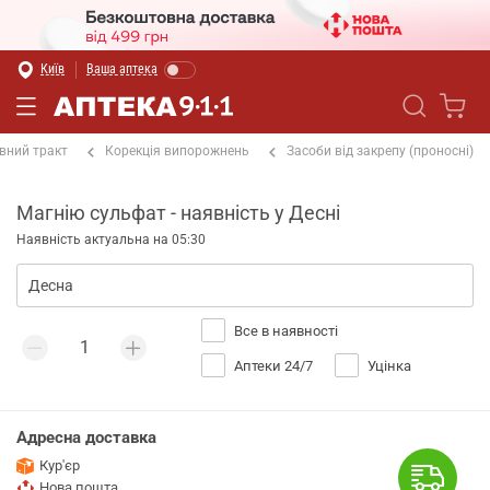
Київ
Ваша аптека
вний тракт
Корекція випорожнень
Засоби від закрепу (проносні)
Магнію сульфат - наявність у Десні
Наявність актуальна на 05:30
Все в наявності
Аптеки 24/7
Уцінка
Адресна доставка
Кур'єр
Нова пошта