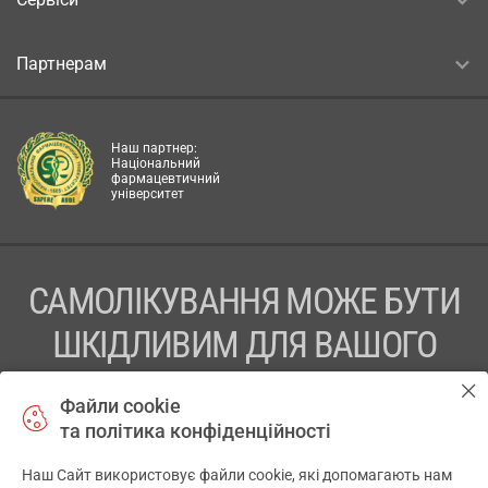
Партнерам
Наш партнер:
Національний
фармацевтичний
університет
САМОЛІКУВАННЯ МОЖЕ БУТИ
ШКІДЛИВИМ ДЛЯ ВАШОГО
ЗДОРОВ’Я
Файли cookie
та політика конфіденційності
ПЕРЕД ЗАСТОСУВАННЯМ ПРЕПАРАТУ ПРОКОНСУЛЬТУЙТЕСЬ
З ЛІКАРЕМ
Наш Сайт використовує файли cookie, які допомагають нам