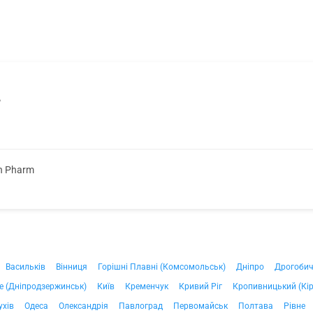
А
on Pharm
Васильків
Вінниця
Горішні Плавні (Комсомольськ)
Дніпро
Дрогоби
е (Дніпродзержинськ)
Київ
Кременчук
Кривий Ріг
Кропивницький (Кі
ухів
Одеса
Олександрія
Павлоград
Первомайськ
Полтава
Рівне