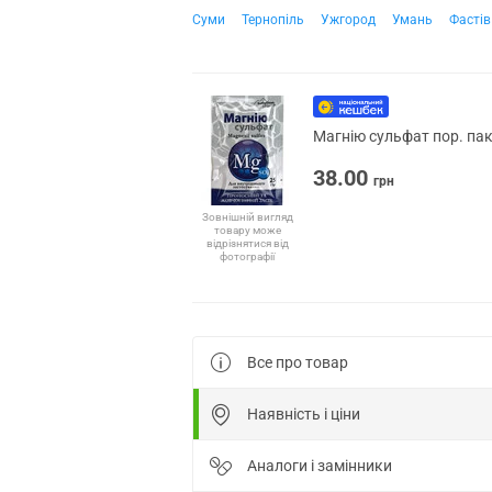
Суми
Тернопіль
Ужгород
Умань
Фастів
Магнію сульфат пор. пак
38.00
грн
Зовнішній вигляд
товару може
відрізнятися від
фотографії
Все про товар
Наявність і ціни
Аналоги і замінники