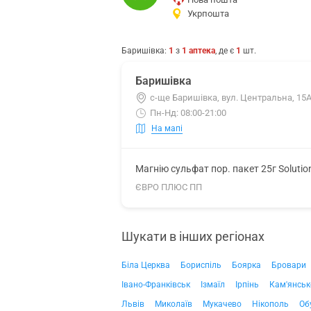
Укрпошта
Баришівка
:
1
з
1
аптека
, де є
1
шт.
Баришівка
с-ще Баришівка, вул. Центральна, 15
Пн-Нд: 08:00-21:00
На мапі
Магнію сульфат пор. пакет 25г Soluti
ЄВРО ПЛЮС ПП
Шукати в інших регіонах
Біла Церква
Бориспіль
Боярка
Бровари
Івано-Франківськ
Ізмаїл
Ірпінь
Кам'янськ
Львів
Миколаїв
Мукачево
Нікополь
Об