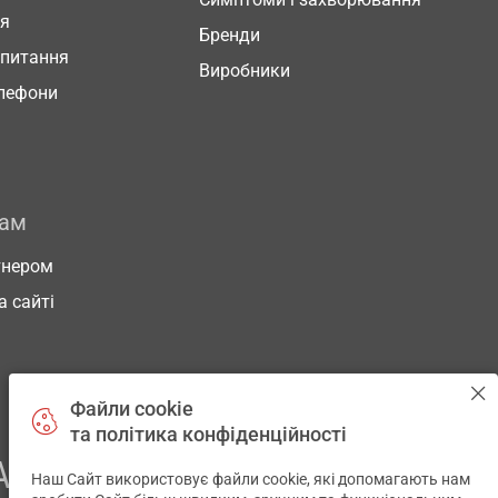
ня
Бренди
 питання
Виробники
елефони
рам
тнером
а сайті
Файли cookie
та політика конфіденційності
АШОГО ЗДОРОВ’Я
Наш Сайт використовує файли cookie, які допомагають нам
✕