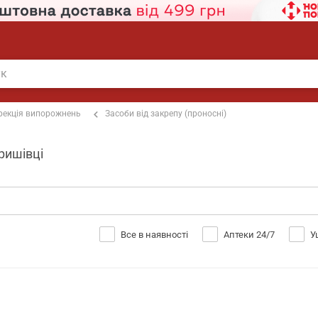
рекція випорожнень
Засоби від закрепу (проносні)
ришівці
Все в наявності
Аптеки 24/7
У