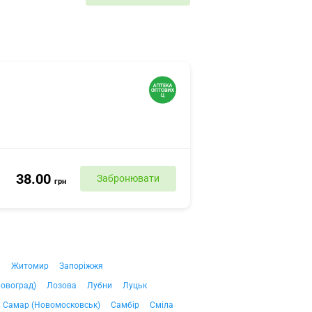
38.00
Забронювати
грн
ч
Житомир
Запоріжжя
ровоград)
Лозова
Лубни
Луцьк
Самар (Новомосковськ)
Самбір
Сміла