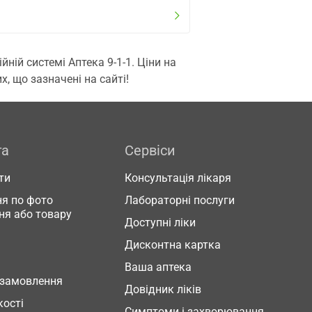
ій системі Аптека 9-1-1. Ціни на
, що зазначені на сайті!
га
Сервіси
ти
Консультація лікаря
я по фото
Лабораторні послуги
ня або товару
Доступні ліки
Дисконтна картка
Ваша аптека
 замовлення
Довідник ліків
кості
Симптоми і захворювання