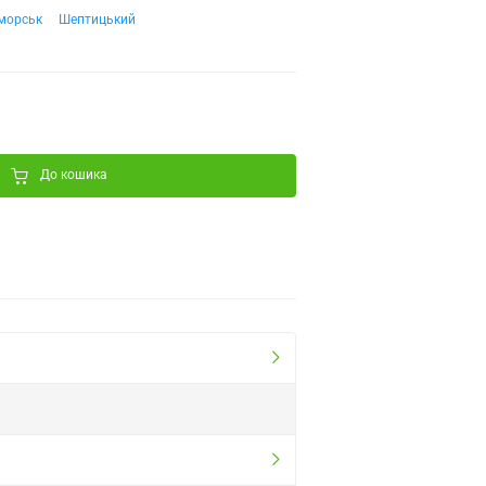
морськ
Шептицький
До кошика