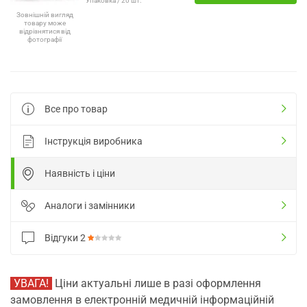
Упаковка / 20 шт.
Зовнішній вигляд
товару може
відрізнятися від
фотографії
Все про товар
Інструкція виробника
Наявність і ціни
Аналоги і замінники
Відгуки
2
УВАГА!
Ціни актуальні лише в разі оформлення
замовлення в електронній медичній інформаційній