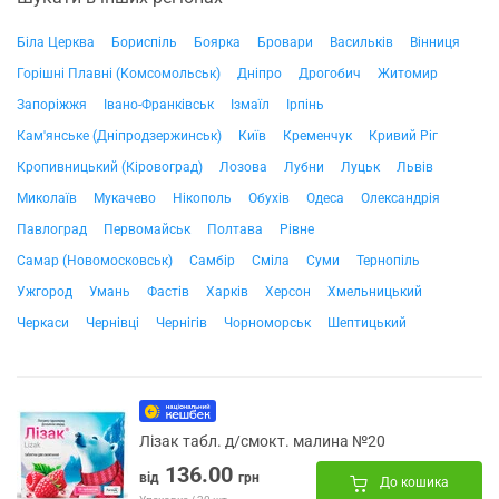
Біла Церква
Бориспіль
Боярка
Бровари
Васильків
Вінниця
Горішні Плавні (Комсомольськ)
Дніпро
Дрогобич
Житомир
Запоріжжя
Івано-Франківськ
Ізмаїл
Ірпінь
Кам'янське (Дніпродзержинськ)
Київ
Кременчук
Кривий Ріг
Кропивницький (Кіровоград)
Лозова
Лубни
Луцьк
Львів
Миколаїв
Мукачево
Нікополь
Обухів
Одеса
Олександрія
Павлоград
Первомайськ
Полтава
Рівне
Самар (Новомосковськ)
Самбір
Сміла
Суми
Тернопіль
Ужгород
Умань
Фастів
Харків
Херсон
Хмельницький
Черкаси
Чернівці
Чернігів
Чорноморськ
Шептицький
Лізак табл. д/смокт. малина №20
136.00
від
грн
До кошика