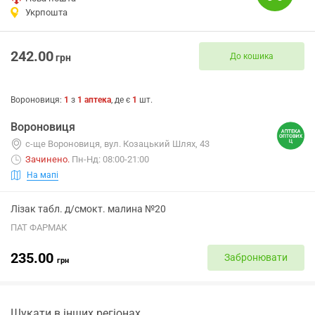
Укрпошта
242.00
До кошика
грн
Вороновиця
:
1
з
1
аптека
, де є
1
шт.
Вороновиця
с-ще Вороновиця, вул. Козацький Шлях, 43
Зачинено
.
Пн-Нд: 08:00-21:00
На мапі
Лізак табл. д/смокт. малина №20
ПАТ ФАРМАК
235.00
Забронювати
грн
Шукати в інших регіонах