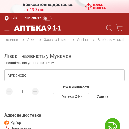
Київ
Ваша аптека
Ліки
Застуда і грип
Ангіна
Від болю у горлі
Головна
Лізак - наявність у Мукачеві
Наявність актуальна на 12:15
Все в наявності
Аптеки 24/7
Уцінка
Адресна доставка
Кур'єр
Нова пошта