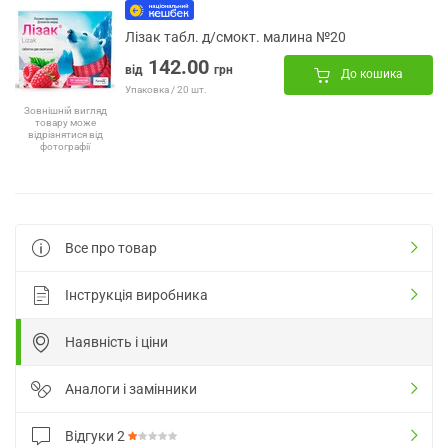
Лізак табл. д/смокт. малина №20
142.00
від
грн
До кошика
Упаковка / 20 шт.
Зовнішній вигляд
товару може
відрізнятися від
фотографії
Все про товар
Інструкція виробника
Наявність і ціни
Аналоги і замінники
Відгуки
2