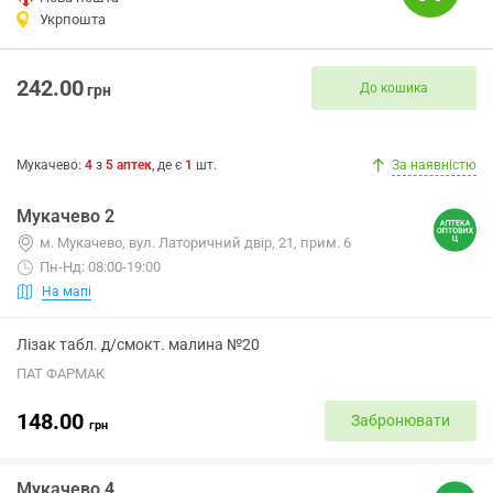
Укрпошта
242.00
До кошика
грн
Мукачево
:
4
з
5
аптек
, де є
1
шт.
За наявністю
Мукачево 2
м. Мукачево, вул. Латоричний двір, 21, прим. 6
Пн-Нд: 08:00-19:00
На мапі
Лізак табл. д/смокт. малина №20
ПАТ ФАРМАК
148.00
Забронювати
грн
Мукачево 4