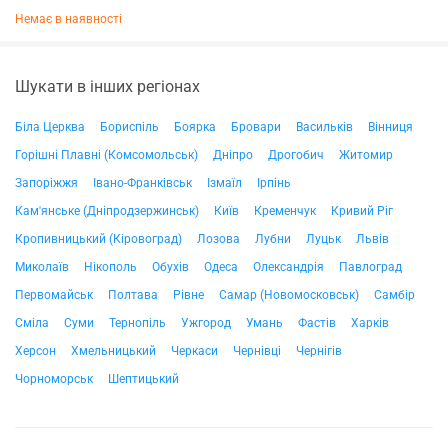
Немає в наявності
Шукати в інших регіонах
Біла Церква
Бориспіль
Боярка
Бровари
Васильків
Вінниця
Горішні Плавні (Комсомольськ)
Дніпро
Дрогобич
Житомир
Запоріжжя
Івано-Франківськ
Ізмаїл
Ірпінь
Кам'янське (Дніпродзержинськ)
Київ
Кременчук
Кривий Ріг
Кропивницький (Кіровоград)
Лозова
Лубни
Луцьк
Львів
Миколаїв
Нікополь
Обухів
Одеса
Олександрія
Павлоград
Первомайськ
Полтава
Рівне
Самар (Новомосковськ)
Самбір
Сміла
Суми
Тернопіль
Ужгород
Умань
Фастів
Харків
Херсон
Хмельницький
Черкаси
Чернівці
Чернігів
Чорноморськ
Шептицький