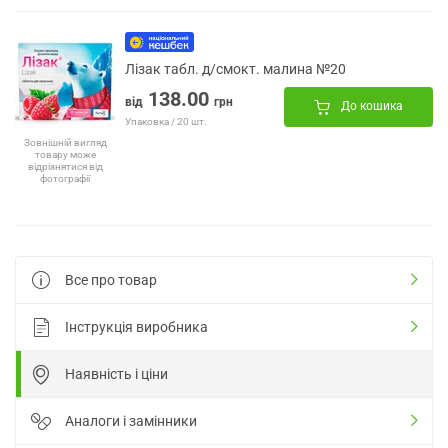
Лізак табл. д/смокт. малина №20
138.00
від
грн
До кошика
Упаковка / 20 шт.
Зовнішній вигляд
товару може
відрізнятися від
фотографії
Все про товар
Інструкція виробника
Наявність і ціни
Аналоги і замінники