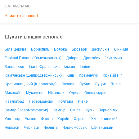
ПАТ ФАРМАК
Немає в наявності
Шукати в інших регіонах
Біла Церква
Бориспіль
Боярка
Бровари
Васильків
Вінниця
Горішні Плавні (Комсомольськ)
Дніпро
Дрогобич
Житомир
Запоріжжя
Івано-Франківськ
Ізмаїл
Ірпінь
Кам'янське (Дніпродзержинськ)
Київ
Кременчук
Кривий Ріг
Кропивницький (Кіровоград)
Лозова
Лубни
Луцьк
Львів
Миколаїв
Мукачево
Нікополь
Одеса
Олександрія
Павлоград
Первомайськ
Полтава
Рівне
Самар (Новомосковськ)
Самбір
Сміла
Суми
Тернопіль
Ужгород
Умань
Фастів
Харків
Херсон
Хмельницький
Черкаси
Чернівці
Чернігів
Чорноморськ
Шептицький