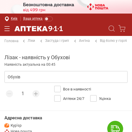
Київ
Ваша аптека
Ліки
Застуда і грип
Ангіна
Від болю у горлі
Головна
Лізак - наявність у Обухові
Наявність актуальна на 00:45
Все в наявності
Аптеки 24/7
Уцінка
Адресна доставка
Кур'єр
Нова пошта