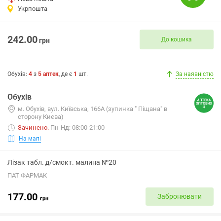
Укрпошта
242.00
До кошика
грн
Обухів
:
4
з
5
аптек
, де є
1
шт.
За наявністю
Обухів
м. Обухів, вул. Київська, 166А (зупинка " Піщана" в
сторону Києва)
Зачинено
.
Пн-Нд: 08:00-21:00
На мапі
Лізак табл. д/смокт. малина №20
ПАТ ФАРМАК
177.00
Забронювати
грн