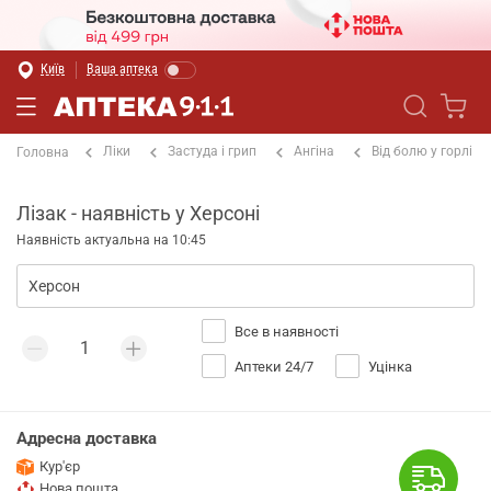
Київ
Ваша аптека
Ліки
Застуда і грип
Ангіна
Від болю у горлі
Головна
Лізак - наявність у Херсоні
Наявність актуальна на 10:45
Все в наявності
Аптеки 24/7
Уцінка
Адресна доставка
Кур'єр
Нова пошта