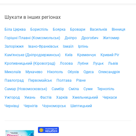
Шукати в інших регіонах
Біла Церква
Бориспіль
Боярка
Бровари
Васильків
Вінниця
Горішні Плавні (Комсомольськ)
Дніпро
Дрогобич
Житомир
Запоріжжя
Івано-Франківськ
Ізмаїл
Ірпінь
Кам'янське (Дніпродзержинськ)
Київ
Кременчук
Кривий Ріг
Кропивницький (Кіровоград)
Лозова
Лубни
Луцьк
Львів
Миколаїв
Мукачево
Нікополь
Обухів
Одеса
Олександрія
Павлоград
Первомайськ
Полтава
Рівне
Самар (Новомосковськ)
Самбір
Сміла
Суми
Тернопіль
Ужгород
Умань
Фастів
Харків
Хмельницький
Черкаси
Чернівці
Чернігів
Чорноморськ
Шептицький