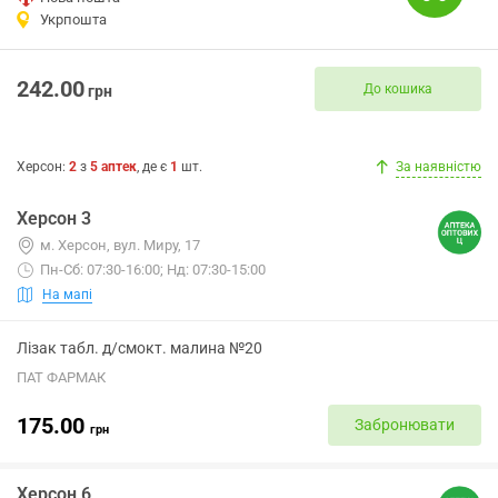
Укрпошта
242.00
До кошика
грн
Херсон
:
2
з
5
аптек
, де є
1
шт.
За наявністю
Херсон 3
м. Херсон, вул. Миру, 17
Пн-Сб: 07:30-16:00; Нд: 07:30-15:00
На мапі
Лізак табл. д/смокт. малина №20
ПАТ ФАРМАК
175.00
Забронювати
грн
Херсон 6