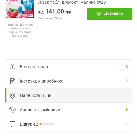
Лізак табл. д/смокт. малина №20
141.00
від
грн
До кошика
Упаковка / 20 шт.
Зовнішній вигляд
товару може
відрізнятися від
фотографії
Все про товар
Інструкція виробника
Наявність і ціни
Аналоги і замінники
Відгуки
2