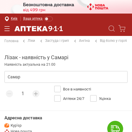
Київ
Ваша аптека
Ліки
Застуда і грип
Ангіна
Від болю у горлі
Головна
Лізак - наявність у Самарі
Наявність актуальна на 21:00
Все в наявності
Аптеки 24/7
Уцінка
Адресна доставка
Кур'єр
Нова пошта