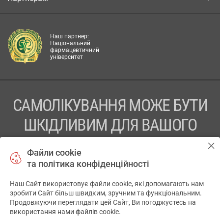
Наш партнер:
Національний
фармацевтичний
університет
САМОЛІКУВАННЯ МОЖЕ БУТИ
ШКІДЛИВИМ ДЛЯ ВАШОГО
ЗДОРОВ’Я
Файли cookie
та політика конфіденційності
ПЕРЕД ЗАСТОСУВАННЯМ ПРЕПАРАТУ ПРОКОНСУЛЬТУЙТЕСЬ
З ЛІКАРЕМ
Наш Сайт використовує файли cookie, які допомагають нам
✕
зробити Сайт більш швидким, зручним та функціональним.
ТОВ «АПТЕКА 911.ЮА» Код ЄДРПОУ 43631965.
Продовжуючи переглядати цей Сайт, Ви погоджуєтесь на
використання нами файлів cookie.
Відмова від відповідальності