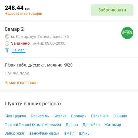
248.44
грн
Забронювати
Недостатньо товарів
Самар 2
м. Самар, вул. Гетьманська, 35
Зачинено
.
Пн-Нд: 08:00-20:00
На мапі
Лізак табл. д/смокт. малина №20
ПАТ ФАРМАК
Немає в наявності
Шукати в інших регіонах
Біла Церква
Бориспіль
Боярка
Бровари
Васильків
Вінниця
Горішні Плавні (Комсомольськ)
Дніпро
Дрогобич
Житомир
Запоріжжя
Івано-Франківськ
Ізмаїл
Ірпінь