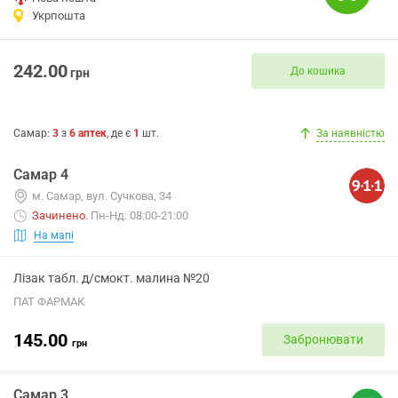
Укрпошта
242.00
До кошика
грн
Самар
:
3
з
6
аптек
, де є
1
шт.
За наявністю
Самар 4
м. Самар, вул. Сучкова, 34
Зачинено
.
Пн-Нд: 08:00-21:00
На мапі
Лізак табл. д/смокт. малина №20
ПАТ ФАРМАК
145.00
Забронювати
грн
Самар 3