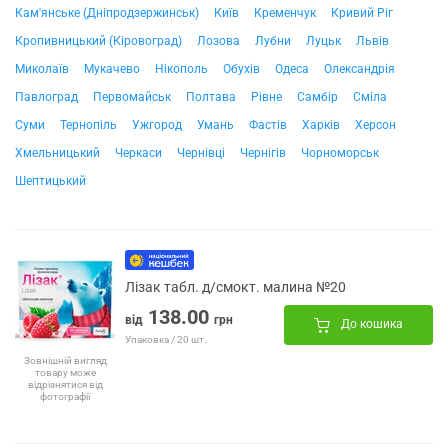
Кам'янське (Дніпродзержинськ)
Київ
Кременчук
Кривий Ріг
Кропивницький (Кіровоград)
Лозова
Лубни
Луцьк
Львів
Миколаїв
Мукачево
Нікополь
Обухів
Одеса
Олександрія
Павлоград
Первомайськ
Полтава
Рівне
Самбір
Сміла
Суми
Тернопіль
Ужгород
Умань
Фастів
Харків
Херсон
Хмельницький
Черкаси
Чернівці
Чернігів
Чорноморськ
Шептицький
Лізак табл. д/смокт. малина №20
138.00
від
грн
До кошика
Упаковка / 20 шт.
Зовнішній вигляд
товару може
відрізнятися від
фотографії