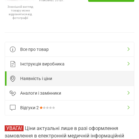
Упаковка / 20 шт.
Зовнішній вигляд
товару може
відрізнятися від
фотографії
Все про товар
Інструкція виробника
Наявність і ціни
Аналоги і замінники
Відгуки
2
УВАГА!
Ціни актуальні лише в разі оформлення
замовлення в електронній медичній інформаційній