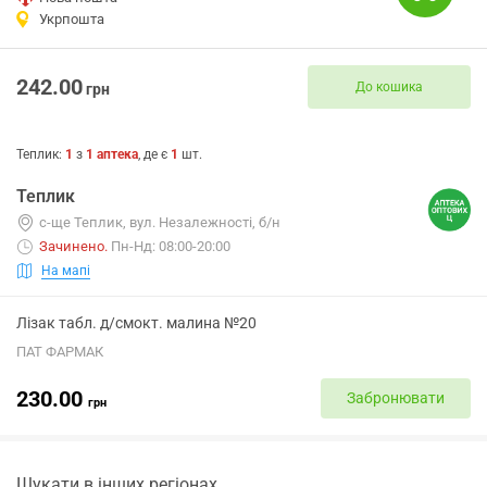
Укрпошта
242.00
До кошика
грн
Теплик
:
1
з
1
аптека
, де є
1
шт.
Теплик
с-ще Теплик, вул. Незалежності, б/н
Зачинено
.
Пн-Нд: 08:00-20:00
На мапі
Лізак табл. д/смокт. малина №20
ПАТ ФАРМАК
230.00
Забронювати
грн
Шукати в інших регіонах