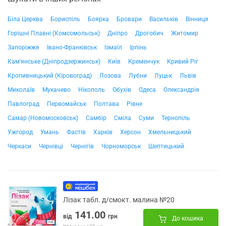
Біла Церква
Бориспіль
Боярка
Бровари
Васильків
Вінниця
Горішні Плавні (Комсомольськ)
Дніпро
Дрогобич
Житомир
Запоріжжя
Івано-Франківськ
Ізмаїл
Ірпінь
Кам'янське (Дніпродзержинськ)
Київ
Кременчук
Кривий Ріг
Кропивницький (Кіровоград)
Лозова
Лубни
Луцьк
Львів
Миколаїв
Мукачево
Нікополь
Обухів
Одеса
Олександрія
Павлоград
Первомайськ
Полтава
Рівне
Самар (Новомосковськ)
Самбір
Сміла
Суми
Тернопіль
Ужгород
Умань
Фастів
Харків
Херсон
Хмельницький
Черкаси
Чернівці
Чернігів
Чорноморськ
Шептицький
Лізак табл. д/смокт. малина №20
141.00
від
грн
До кошика