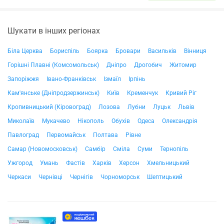
Шукати в інших регіонах
Біла Церква
Бориспіль
Боярка
Бровари
Васильків
Вінниця
Горішні Плавні (Комсомольськ)
Дніпро
Дрогобич
Житомир
Запоріжжя
Івано-Франківськ
Ізмаїл
Ірпінь
Кам'янське (Дніпродзержинськ)
Київ
Кременчук
Кривий Ріг
Кропивницький (Кіровоград)
Лозова
Лубни
Луцьк
Львів
Миколаїв
Мукачево
Нікополь
Обухів
Одеса
Олександрія
Павлоград
Первомайськ
Полтава
Рівне
Самар (Новомосковськ)
Самбір
Сміла
Суми
Тернопіль
Ужгород
Умань
Фастів
Харків
Херсон
Хмельницький
Черкаси
Чернівці
Чернігів
Чорноморськ
Шептицький