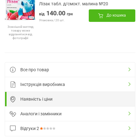
Лізак табл. д/смокт. малина №20
140.00
від
грн
До кошика
Упаковка / 20 шт.
Зовнішній вигляд
товару може
відрізнятися від
фотографії
Все про товар
Інструкція виробника
Наявність і ціни
Аналоги і замінники
Відгуки
2