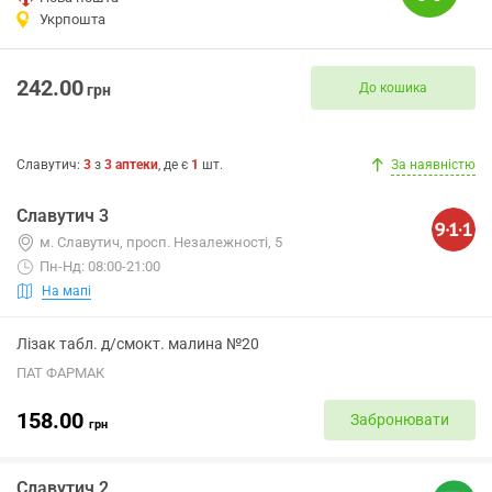
Укрпошта
242.00
До кошика
грн
Славутич
:
3
з
3
аптеки
, де є
1
шт.
За наявністю
Славутич 3
м. Славутич, просп. Незалежності, 5
Пн-Нд: 08:00-21:00
На мапі
Лізак табл. д/смокт. малина №20
ПАТ ФАРМАК
158.00
Забронювати
грн
Славутич 2