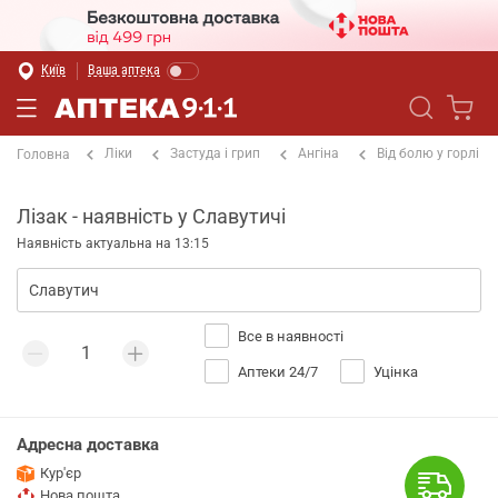
Київ
Ваша аптека
Ліки
Застуда і грип
Ангіна
Від болю у горлі
Головна
Лізак - наявність у Славутичі
Наявність актуальна на 13:15
Все в наявності
Аптеки 24/7
Уцінка
Адресна доставка
Кур'єр
Нова пошта