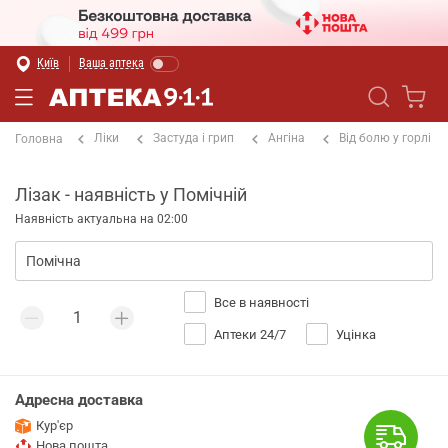
Київ
Ваша аптека
Ліки
Застуда і грип
Ангіна
Від болю у горлі
Головна
Лізак - наявність у Помічній
Наявність актуальна на 02:00
Все в наявності
Аптеки 24/7
Уцінка
Адресна доставка
Кур'єр
Нова пошта