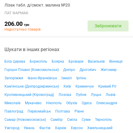
Лізак табл. д/смокт. малина №20
ПАТ ФАРМАК
206.00
грн
Забронювати
Недостатньо товарів
Шукати в інших регіонах
Біла Церква
Бориспіль
Боярка
Бровари
Васильків
Вінниця
Горішні Плавні (Комсомольськ)
Дніпро
Дрогобич
Житомир
Запоріжжя
Івано-Франківськ
Ізмаїл
Ірпінь
Кам'янське (Дніпродзержинськ)
Київ
Кременчук
Кривий Ріг
Кропивницький (Кіровоград)
Лозова
Лубни
Луцьк
Львів
Миколаїв
Мукачево
Нікополь
Обухів
Одеса
Олександрія
Павлоград
Первомайськ
Полтава
Рівне
Самар (Новомосковськ)
Самбір
Сміла
Суми
Тернопіль
Ужгород
Умань
Фастів
Харків
Херсон
Хмельницький