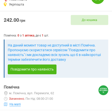
Укрпошта
242.00
До кошика
грн
Помічна
:
0
з
1
аптека
, де є
1
шт.
На даний момент товар не доступний в місті Помічна.
Пропонуємо скористатися сервісом "Повідомити про
наявність" і ми докладемо всіх зусиль що б в найкоротші
терміни забезпечити його доставку
Повідомити про наявність
Помічна
м. Помічна, вул. Перемоги, 62
Зачинено
.
Пн-Нд: 08:00-21:00
На мапі