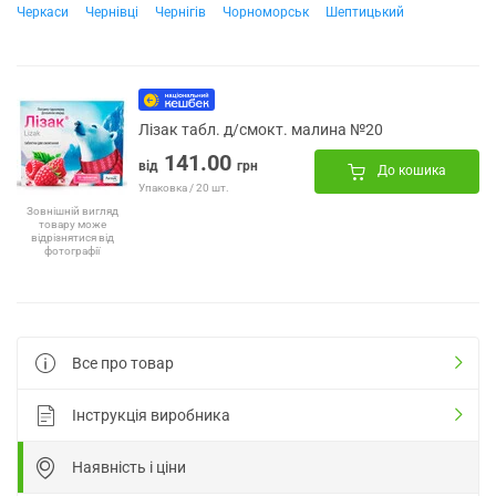
Черкаси
Чернівці
Чернігів
Чорноморськ
Шептицький
Лізак табл. д/смокт. малина №20
141.00
від
грн
До кошика
Упаковка / 20 шт.
Зовнішній вигляд
товару може
відрізнятися від
фотографії
Все про товар
Інструкція виробника
Наявність і ціни