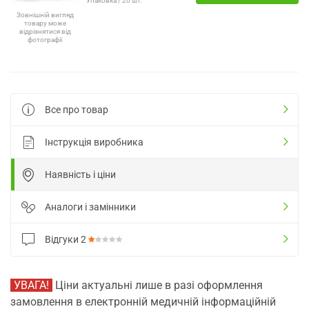
Упаковка / 20 шт.
Зовнішній вигляд
товару може
відрізнятися від
фотографії
Все про товар
Інструкція виробника
Наявність і ціни
Аналоги і замінники
Відгуки
2
УВАГА!
Ціни актуальні лише в разі оформлення
замовлення в електронній медичній інформаційній