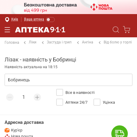
Київ
Ваша аптека
Ліки
Застуда і грип
Ангіна
Від болю у горлі
Головна
Лізак - наявність у Бобринці
Наявність актуальна на 18:15
Все в наявності
Аптеки 24/7
Уцінка
Адресна доставка
Кур'єр
Нова пошта