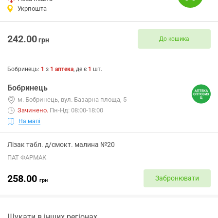
Укрпошта
242.00
До кошика
грн
Бобринець
:
1
з
1
аптека
, де є
1
шт.
Бобринець
м. Бобринець, вул. Базарна площа, 5
Зачинено
.
Пн-Нд: 08:00-18:00
На мапі
Лізак табл. д/смокт. малина №20
ПАТ ФАРМАК
258.00
Забронювати
грн
Шукати в інших регіонах