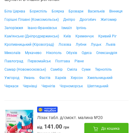
Біла Церква
Бориспіль
Боярка
Бровари
Васильків
Вінниця
Горішні Плавні (Комсомольськ)
Дніпро
Дрогобич
Житомир
Запоріжжя
Івано-Франківськ
Ізмаїл
Ірпінь
Кам'янське (Дніпродзержинськ)
Київ
Кременчук
Кривий Ріг
Кропивницький (Кіровоград)
Лозова
Лубни
Луцьк
Львів
Миколаїв
Мукачево
Нікополь
Обухів
Одеса
Олександрія
Павлоград
Первомайськ
Полтава
Рівне
Самар (Новомосковськ)
Самбір
Сміла
Суми
Тернопіль
Ужгород
Умань
Фастів
Харків
Херсон
Хмельницький
Черкаси
Чернівці
Чернігів
Чорноморськ
Шептицький
Лізак табл. д/смокт. малина №20
141.00
від
грн
До кошика