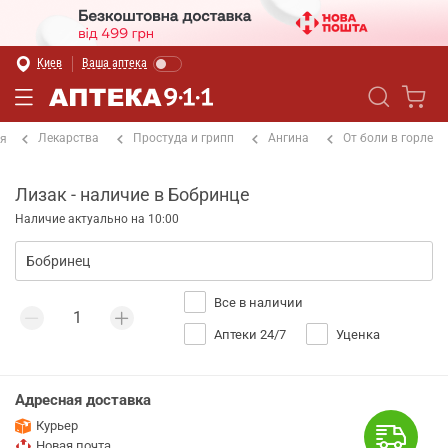
Киев
Ваша аптека
Лекарства
Простуда и грипп
Ангина
От боли в горле
ая
Лизак - наличие в Бобринце
Наличие актуально на 10:00
Все в наличии
Аптеки 24/7
Уценка
Адресная доставка
Курьер
Новая почта