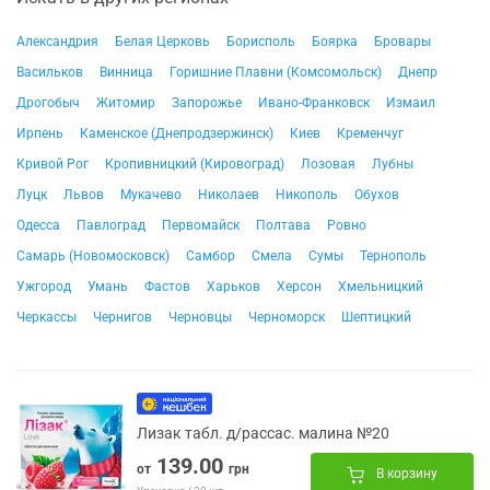
Александрия
Белая Церковь
Борисполь
Боярка
Бровары
Васильков
Винница
Горишние Плавни (Комсомольск)
Днепр
Дрогобыч
Житомир
Запорожье
Ивано-Франковск
Измаил
Ирпень
Каменское (Днепродзержинск)
Киев
Кременчуг
Кривой Рог
Кропивницкий (Кировоград)
Лозовая
Лубны
Луцк
Львов
Мукачево
Николаев
Никополь
Обухов
Одесса
Павлоград
Первомайск
Полтава
Ровно
Самарь (Новомосковск)
Самбор
Смела
Сумы
Тернополь
Ужгород
Умань
Фастов
Харьков
Херсон
Хмельницкий
Черкассы
Чернигов
Черновцы
Черноморск
Шептицкий
Лизак табл. д/рассас. малина №20
139.00
от
грн
В корзину