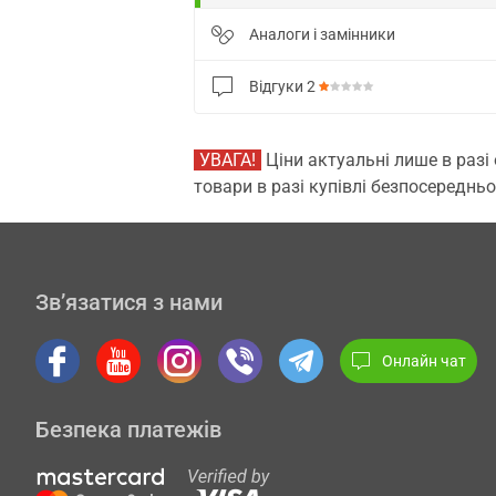
Аналоги і замінники
Відгуки
2
УВАГА!
Ціни актуальні лише в разі
товари в разі купівлі безпосередньо
Зв’язатися з нами
Онлайн чат
Безпека платежів