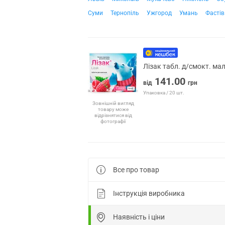
Суми
Тернопіль
Ужгород
Умань
Фастів
Лізак табл. д/смокт. м
141.00
від
грн
Упаковка / 20 шт.
Зовнішній вигляд
товару може
відрізнятися від
фотографії
Все про товар
Інструкція виробника
Наявність і ціни