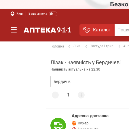
Київ
Ваша аптека
Каталог
Ліки
Застуда і грип
Анг
Головна
Лізак - наявність у Бердичеві
Наявність актуальна на 22:30
Адресна доставка
Кур'єр
Нова пошта