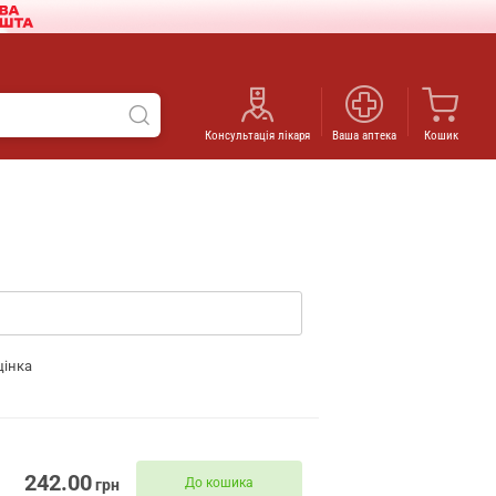
Консультація лікаря
Ваша аптека
Кошик
цінка
242.00
До кошика
грн