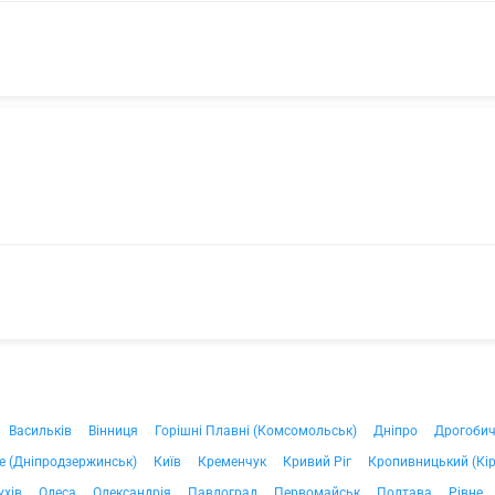
Васильків
Вінниця
Горішні Плавні (Комсомольськ)
Дніпро
Дрогоби
е (Дніпродзержинськ)
Київ
Кременчук
Кривий Ріг
Кропивницький (Кі
ухів
Одеса
Олександрія
Павлоград
Первомайськ
Полтава
Рівне