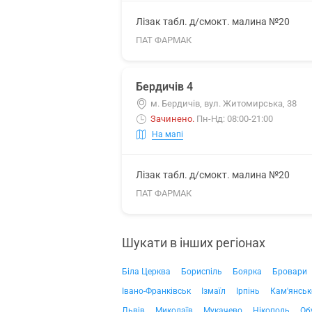
Лізак табл. д/смокт. малина №20
ПАТ ФАРМАК
Бердичів 4
м. Бердичів, вул. Житомирська, 38
Зачинено
.
Пн-Нд: 08:00-21:00
На мапі
Лізак табл. д/смокт. малина №20
ПАТ ФАРМАК
Шукати в інших регіонах
Біла Церква
Бориспіль
Боярка
Бровари
Івано-Франківськ
Ізмаїл
Ірпінь
Кам'янськ
Львів
Миколаїв
Мукачево
Нікополь
Об