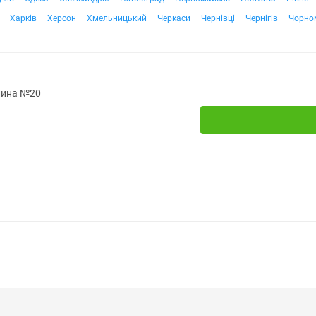
Харків
Херсон
Хмельницький
Черкаси
Чернівці
Чернігів
Чорно
алина №20