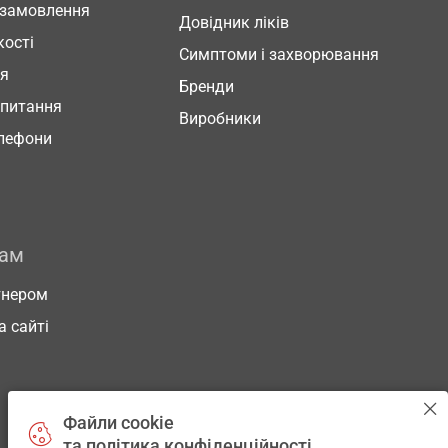
 замовлення
Довідник ліків
кості
Симптоми і захворювання
ня
Бренди
 питання
Виробники
елефони
рам
тнером
а сайті
Файли cookie
та політика конфіденційності