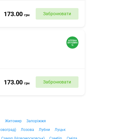
173.00
Забронювати
грн
173.00
Забронювати
грн
ч
Житомир
Запоріжжя
ровоград)
Лозова
Лубни
Луцьк
Самар (Новомосковськ)
Самбір
Сміла