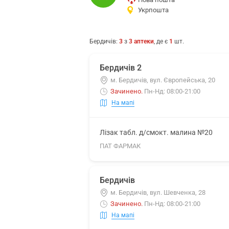
Укрпошта
Бердичів
:
3
з
3
аптеки
, де є
1
шт.
Бердичів 2
м. Бердичів, вул. Європейська, 20
Зачинено
.
Пн-Нд: 08:00-21:00
На мапі
Лізак табл. д/смокт. малина №20
ПАТ ФАРМАК
Бердичів
м. Бердичів, вул. Шевченка, 28
Зачинено
.
Пн-Нд: 08:00-21:00
На мапі