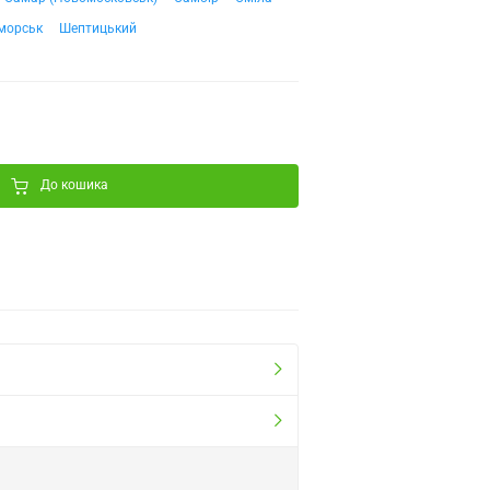
морськ
Шептицький
До кошика