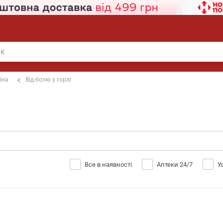
іна
Від болю у горлі
Все в наявності
Аптеки 24/7
У