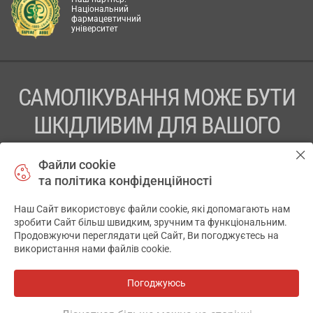
Національний
фармацевтичний
університет
САМОЛІКУВАННЯ МОЖЕ БУТИ
ШКІДЛИВИМ ДЛЯ ВАШОГО
ЗДОРОВ’Я
Файли cookie
та політика конфіденційності
ПЕРЕД ЗАСТОСУВАННЯМ ПРЕПАРАТУ ПРОКОНСУЛЬТУЙТЕСЬ
З ЛІКАРЕМ
Наш Сайт використовує файли cookie, які допомагають нам
✕
зробити Сайт більш швидким, зручним та функціональним.
ТОВ «АПТЕКА 911.ЮА» Код ЄДРПОУ 43631965.
Продовжуючи переглядати цей Сайт, Ви погоджуєтесь на
використання нами файлів cookie.
Відмова від відповідальності
© 2014-2026. Медична інформаційна система АПТЕКА911.ЮА
Погоджуюсь
Всі аптеки
на мапі
Розробка і підтримка сайту -
wu.ua