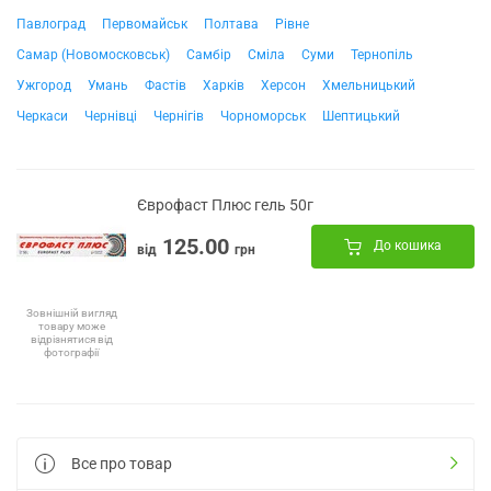
Павлоград
Первомайськ
Полтава
Рівне
Самар (Новомосковськ)
Самбір
Сміла
Суми
Тернопіль
Ужгород
Умань
Фастів
Харків
Херсон
Хмельницький
Черкаси
Чернівці
Чернігів
Чорноморськ
Шептицький
Єврофаст Плюс гель 50г
125.00
До кошика
від
грн
Зовнішній вигляд
товару може
відрізнятися від
фотографії
Все про товар