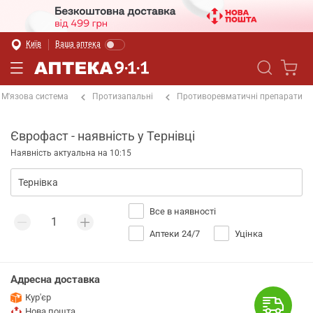
Київ
Ваша аптека
М'язова система
Протизапальні
Противоревматичні препарати
Єврофаст - наявність у Тернівці
Наявність актуальна на 10:15
Все в наявності
Аптеки 24/7
Уцінка
Адресна доставка
Кур'єр
Нова пошта