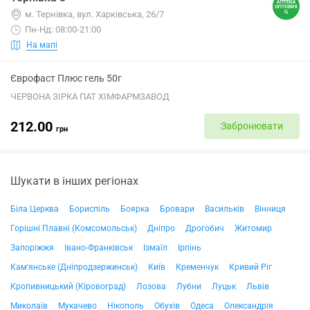
м. Тернівка, вул. Харківська, 26/7
Пн-Нд: 08:00-21:00
На мапі
Єврофаст Плюс гель 50г
ЧЕРВОНА ЗІРКА ПАТ ХІМФАРМЗАВОД
212.00
Забронювати
грн
Шукати в інших регіонах
Біла Церква
Бориспіль
Боярка
Бровари
Васильків
Вінниця
Горішні Плавні (Комсомольськ)
Дніпро
Дрогобич
Житомир
Запоріжжя
Івано-Франківськ
Ізмаїл
Ірпінь
Кам'янське (Дніпродзержинськ)
Київ
Кременчук
Кривий Ріг
Кропивницький (Кіровоград)
Лозова
Лубни
Луцьк
Львів
Миколаїв
Мукачево
Нікополь
Обухів
Одеса
Олександрія