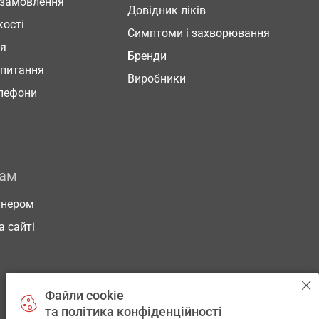
 замовлення
Довідник ліків
кості
Симптоми і захворювання
ня
Бренди
 питання
Виробники
елефони
рам
тнером
а сайті
Файли cookie
та політика конфіденційності