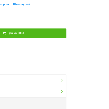
морськ
Шептицький
До кошика