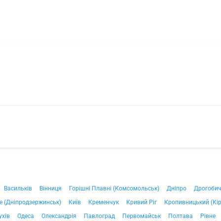
Васильків
Вінниця
Горішні Плавні (Комсомольськ)
Дніпро
Дрогоби
е (Дніпродзержинськ)
Київ
Кременчук
Кривий Ріг
Кропивницький (Кі
ухів
Одеса
Олександрія
Павлоград
Первомайськ
Полтава
Рівне