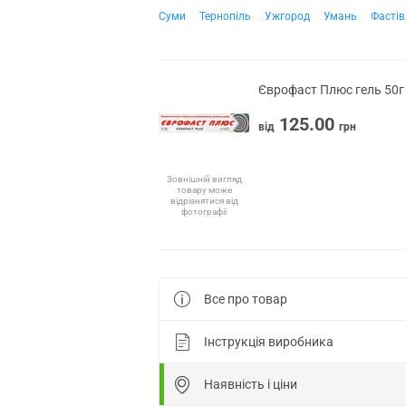
Суми
Тернопіль
Ужгород
Умань
Фастів
Єврофаст Плюс гель 50г
125.00
від
грн
Зовнішній вигляд
товару може
відрізнятися від
фотографії
Все про товар
Інструкція виробника
Наявність і ціни