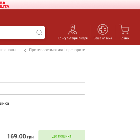
Консультація лікаря
Ваша аптека
Кошик
изапальні
Противоревматичні препарати
цінка
169.00
До кошика
грн