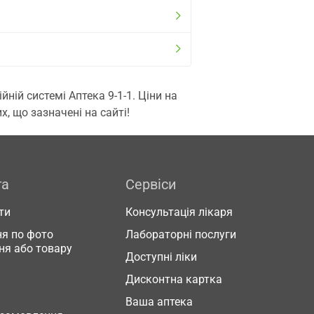
ій системі Аптека 9-1-1. Ціни на
, що зазначені на сайті!
га
Сервіси
ти
Консультація лікаря
я по фото
Лабораторні послуги
ня або товару
Доступні ліки
Дисконтна картка
Ваша аптека