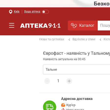
Київ
Ваша аптека
Каталог
альгетики
Від болю в м'язах та суглобах
Від болю у спині
Кіст
Єврофаст - наявність у Тальном
Наявність актуальна на 00:45
Адресна доставка
Кур'єр
Нова пошта