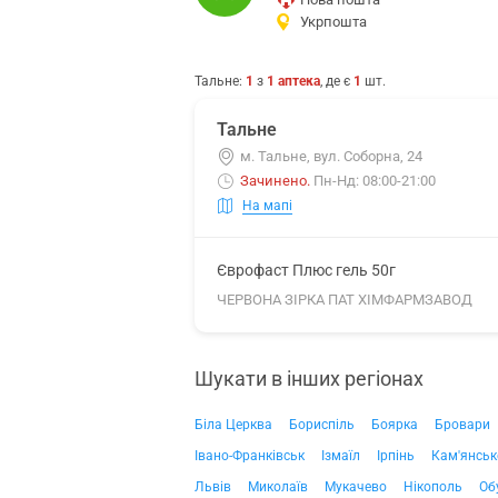
Укрпошта
Тальне
:
1
з
1
аптека
, де є
1
шт.
Тальне
м. Тальне, вул. Соборна, 24
Зачинено
.
Пн-Нд: 08:00-21:00
На мапі
Єврофаст Плюс гель 50г
ЧЕРВОНА ЗІРКА ПАТ ХІМФАРМЗАВОД
Шукати в інших регіонах
Біла Церква
Бориспіль
Боярка
Бровари
Івано-Франківськ
Ізмаїл
Ірпінь
Кам'янськ
Львів
Миколаїв
Мукачево
Нікополь
Об