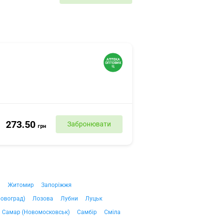
273.50
Забронювати
грн
ч
Житомир
Запоріжжя
ровоград)
Лозова
Лубни
Луцьк
Самар (Новомосковськ)
Самбір
Сміла