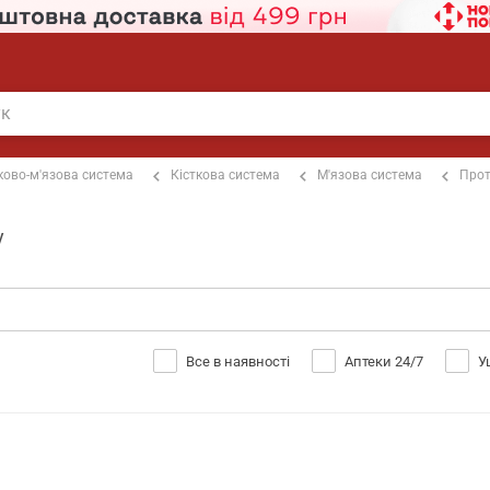
ково-м'язова система
Кісткова система
М'язова система
Прот
у
Все в наявності
Аптеки 24/7
У