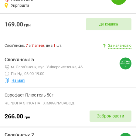
Укрпошта
169.00
До кошика
грн
Слов'янськ
:
7
з
7
аптек
, де є
1
шт.
За наявністю
Слов'янськ 5
м. Слов'янськ, вул. Університетська, 46
Пн-Нд: 08:00-19:00
На мапі
Єврофаст Плюс гель 50г
ЧЕРВОНА ЗІРКА ПАТ ХІМФАРМЗАВОД
266.00
Забронювати
грн
Слов'янськ 2