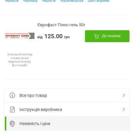
Черкаси
Чернівці
Чернігів
Чорноморськ
Шептицький
Єврофаст Плюс гель 50г
125.00
До кошика
від
грн
Зовнішній вигляд
товару може
відрізнятися від
фотографії
Все про товар
Інструкція виробника
Наявність і ціни