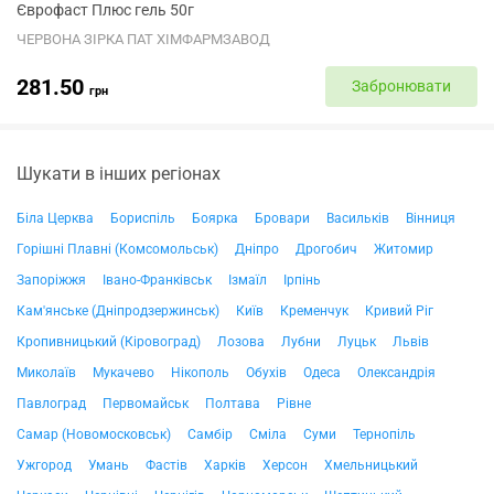
Єврофаст Плюс гель 50г
ЧЕРВОНА ЗІРКА ПАТ ХІМФАРМЗАВОД
281.50
Забронювати
грн
Шукати в інших регіонах
Біла Церква
Бориспіль
Боярка
Бровари
Васильків
Вінниця
Горішні Плавні (Комсомольськ)
Дніпро
Дрогобич
Житомир
Запоріжжя
Івано-Франківськ
Ізмаїл
Ірпінь
Кам'янське (Дніпродзержинськ)
Київ
Кременчук
Кривий Ріг
Кропивницький (Кіровоград)
Лозова
Лубни
Луцьк
Львів
Миколаїв
Мукачево
Нікополь
Обухів
Одеса
Олександрія
Павлоград
Первомайськ
Полтава
Рівне
Самар (Новомосковськ)
Самбір
Сміла
Суми
Тернопіль
Ужгород
Умань
Фастів
Харків
Херсон
Хмельницький