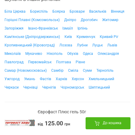
Біла Церква
Бориспіль
Боярка
Бровари
Васильків
Вінниця
Горішні Плавні (Комсомольськ)
Дніпро
Дрогобич
Житомир
Запоріжжя
Івано-Франківськ
Ізмаїл
Ірпінь
Кам'янське (Дніпродзержинськ)
Київ
Кременчук
Кривий Ріг
Кропивницький (Кіровоград)
Лозова
Лубни
Луцьк
Львів
Миколаїв
Мукачево
Нікополь
Обухів
Одеса
Олександрія
Павлоград
Первомайськ
Полтава
Рівне
Самар (Новомосковськ)
Самбір
Сміла
Суми
Тернопіль
Ужгород
Умань
Фастів
Харків
Херсон
Хмельницький
Черкаси
Чернівці
Чернігів
Чорноморськ
Шептицький
Єврофаст Плюс гель 50г
125.00
До кошика
від
грн