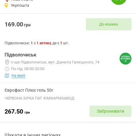
Укрпошта
169.00
До кошика
грн
Підволочиськ
:
1
з
1
аптека
, де є
1
шт.
Підволочиськ
с-ще Підволочиськ, вул. Данила Галицького, 74
Пн-Нд: 08:00-20:00
На мапі
Єврофаст Плюс гель 50г
ЧЕРВОНА ЗІРКА ПАТ ХІМФАРМЗАВОД
267.50
Забронювати
грн
Шукати в інших регіонах