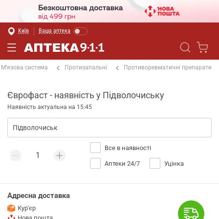
Київ
Ваша аптека
М'язова система
Протизапальні
Противоревматичні препарати
Єврофаст - наявність у Підволочиську
Наявність актуальна на 15:45
Все в наявності
Аптеки 24/7
Уцінка
Адресна доставка
Кур'єр
Нова пошта