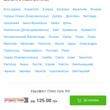
Біла Церква
Бориспіль
Боярка
Бровари
Васильків
Вінниця
Горішні Плавні (Комсомольськ)
Дніпро
Дрогобич
Житомир
Запоріжжя
Івано-Франківськ
Ізмаїл
Ірпінь
Кам'янське (Дніпродзержинськ)
Київ
Кременчук
Кривий Ріг
Кропивницький (Кіровоград)
Лозова
Лубни
Луцьк
Львів
Миколаїв
Мукачево
Нікополь
Обухів
Одеса
Олександрія
Павлоград
Первомайськ
Полтава
Рівне
Самар (Новомосковськ)
Самбір
Сміла
Суми
Тернопіль
Ужгород
Умань
Фастів
Харків
Херсон
Хмельницький
Черкаси
Чернівці
Чернігів
Чорноморськ
Шептицький
Єврофаст Плюс гель 50г
125.00
До кошика
від
грн