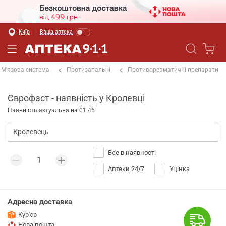
Київ
Ваша аптека
М'язова система
Протизапальні
Противоревматичні препарати
Єврофаст - наявність у Кролевці
Наявність актуальна на 01:45
Все в наявності
Аптеки 24/7
Уцінка
Адресна доставка
Кур'єр
Нова пошта