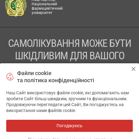
Національний
фармацевтичний
університет
САМОЛІКУВАННЯ МОЖЕ БУТИ
ШКІДЛИВИМ ДЛЯ ВАШОГО
ЗДОРОВ’Я
Файли cookie
та політика конфіденційності
ПЕРЕД ЗАСТОСУВАННЯМ ПРЕПАРАТУ ПРОКОНСУЛЬТУЙТЕСЬ
З ЛІКАРЕМ
Наш Сайт використовує файли cookie, які допомагають нам
✕
зробити Сайт більш швидким, зручним та функціональним.
ТОВ «АПТЕКА 911.ЮА» Код ЄДРПОУ 43631965.
Продовжуючи переглядати цей Сайт, Ви погоджуєтесь на
використання нами файлів cookie.
Відмова від відповідальності
© 2014-2026. Медична інформаційна система АПТЕКА911.ЮА
Погоджуюсь
Всі аптеки
на мапі
Розробка і підтримка сайту -
wu.ua