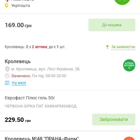
Укрпошта
169.00
До кошика
грн
Кролевець
:
2
з
2
аптеки
, де є
1
шт.
За наявністю
Кролевець
м. Кролевець, вул. Лесі Українки, 2Б
Зачинено
.
Пн-Нд: 08:00-20:00
На мапі
Єврофаст Плюс гель 50г
ЧЕРВОНА ЗІРКА ПАТ ХІМФАРМЗАВОД
229.50
Забронювати
грн
Кролевець №48 "ПРАНА-Фарм"