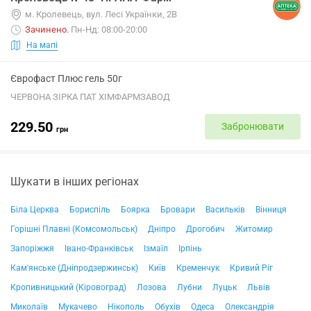
м. Кролевець, вул. Лесі Українки, 2В
Зачинено
.
Пн-Нд: 08:00-20:00
На мапі
Єврофаст Плюс гель 50г
ЧЕРВОНА ЗІРКА ПАТ ХІМФАРМЗАВОД
229.50
Забронювати
грн
Шукати в інших регіонах
Біла Церква
Бориспіль
Боярка
Бровари
Васильків
Вінниця
Горішні Плавні (Комсомольськ)
Дніпро
Дрогобич
Житомир
Запоріжжя
Івано-Франківськ
Ізмаїл
Ірпінь
Кам'янське (Дніпродзержинськ)
Київ
Кременчук
Кривий Ріг
Кропивницький (Кіровоград)
Лозова
Лубни
Луцьк
Львів
Миколаїв
Мукачево
Нікополь
Обухів
Одеса
Олександрія