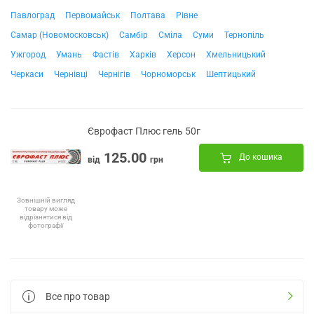
Павлоград
Первомайськ
Полтава
Рівне
Самар (Новомосковськ)
Самбір
Сміла
Суми
Тернопіль
Ужгород
Умань
Фастів
Харків
Херсон
Хмельницький
Черкаси
Чернівці
Чернігів
Чорноморськ
Шептицький
Єврофаст Плюс гель 50г
125.00
До кошика
від
грн
Зовнішній вигляд
товару може
відрізнятися від
фотографії
Все про товар