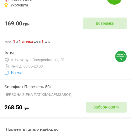
Укрпошта
169.00
До кошика
грн
Ічня
:
1
з
1
аптека
, де є
1
шт.
Ічня
м. Ічня, вул. Воскресінська, 28
Пн-Нд: 08:00-20:00
На мапі
Єврофаст Плюс гель 50г
ЧЕРВОНА ЗІРКА ПАТ ХІМФАРМЗАВОД
268.50
Забронювати
грн
Шукати в інших регіонах