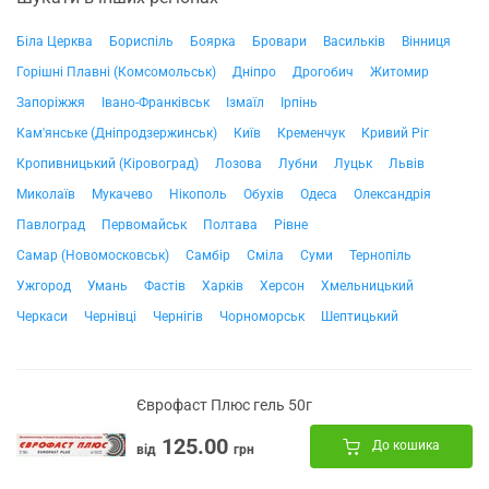
Біла Церква
Бориспіль
Боярка
Бровари
Васильків
Вінниця
Горішні Плавні (Комсомольськ)
Дніпро
Дрогобич
Житомир
Запоріжжя
Івано-Франківськ
Ізмаїл
Ірпінь
Кам'янське (Дніпродзержинськ)
Київ
Кременчук
Кривий Ріг
Кропивницький (Кіровоград)
Лозова
Лубни
Луцьк
Львів
Миколаїв
Мукачево
Нікополь
Обухів
Одеса
Олександрія
Павлоград
Первомайськ
Полтава
Рівне
Самар (Новомосковськ)
Самбір
Сміла
Суми
Тернопіль
Ужгород
Умань
Фастів
Харків
Херсон
Хмельницький
Черкаси
Чернівці
Чернігів
Чорноморськ
Шептицький
Єврофаст Плюс гель 50г
125.00
До кошика
від
грн