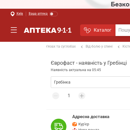
Київ
Ваша аптека
Каталог
альгетики
Від болю в м'язах та суглобах
Від болю у спині
Кіст
Єврофаст - наявність у Гребінці
Наявність актуальна на 05:45
Адресна доставка
Кур'єр
Нова пошта