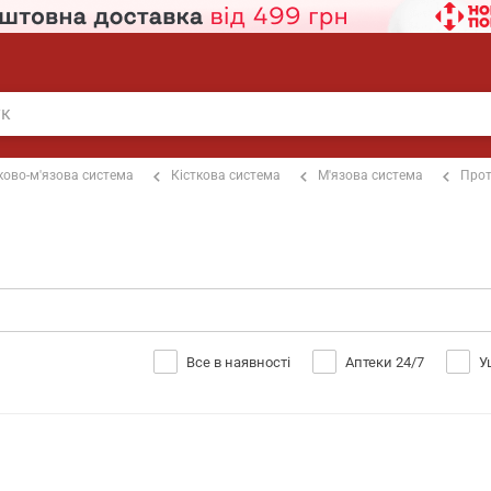
ково-м'язова система
Кісткова система
М'язова система
Прот
Все в наявності
Аптеки 24/7
У