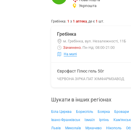
Укрпошта
Гребінка
:
1
з
1
аптека
, де є
1
шт.
Гребінка
м. Гребінка, вул. Незалежності, 11Б
Зачинено
.
Пн-Нд: 08:00-21:00
На мапі
Єврофаст Плюс гель 50г
ЧЕРВОНА ЗІРКА ПАТ ХІМФАРМЗАВОД
Шукати в інших регіонах
Біла Церква
Бориспіль
Боярка
Бровари
Івано-Франківськ
Ізмаїл
Ірпінь
Кам'янськ
Львів
Миколаїв
Мукачево
Нікополь
Об