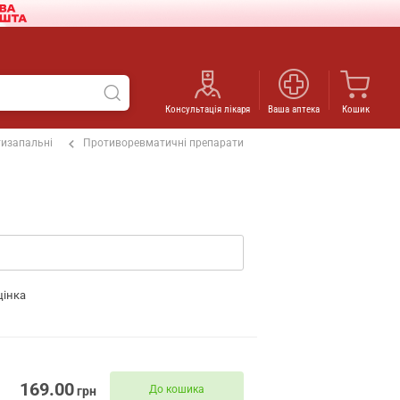
Консультація лікаря
Ваша аптека
Кошик
изапальні
Противоревматичні препарати
цінка
169.00
До кошика
грн