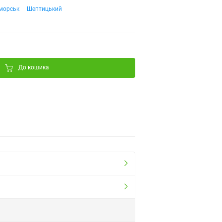
морськ
Шептицький
До кошика