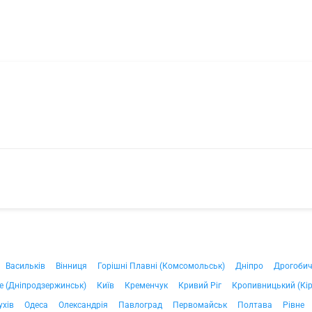
Васильків
Вінниця
Горішні Плавні (Комсомольськ)
Дніпро
Дрогоби
е (Дніпродзержинськ)
Київ
Кременчук
Кривий Ріг
Кропивницький (Кі
ухів
Одеса
Олександрія
Павлоград
Первомайськ
Полтава
Рівне