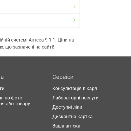
ій системі Аптека 9-1-1. Ціни на
, що зазначені на сайті!
га
Сервіси
ти
Консультація лікаря
я по фото
Лабораторні послуги
ня або товару
Доступні ліки
Дисконтна картка
Ваша аптека