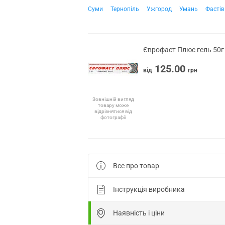
Суми
Тернопіль
Ужгород
Умань
Фастів
Єврофаст Плюс гель 50г
125.00
від
грн
Зовнішній вигляд
товару може
відрізнятися від
фотографії
Все про товар
Інструкція виробника
Наявність і ціни