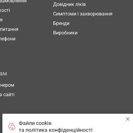
 замовлення
Довідник ліків
кості
Симптоми і захворювання
ня
Бренди
 питання
Виробники
елефони
рам
тнером
а сайті
Файли cookie
та політика конфіденційності