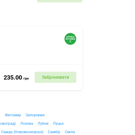
235.00
Забронювати
грн
ч
Житомир
Запоріжжя
ровоград)
Лозова
Лубни
Луцьк
Самар (Новомосковськ)
Самбір
Сміла