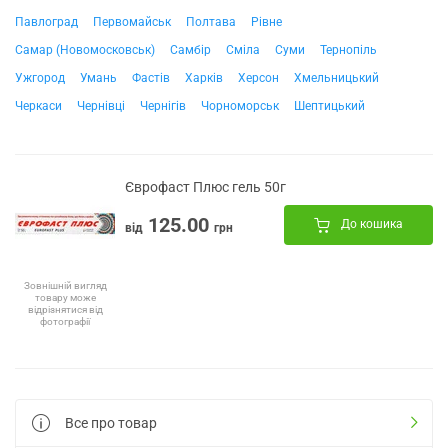
Павлоград
Первомайськ
Полтава
Рівне
Самар (Новомосковськ)
Самбір
Сміла
Суми
Тернопіль
Ужгород
Умань
Фастів
Харків
Херсон
Хмельницький
Черкаси
Чернівці
Чернігів
Чорноморськ
Шептицький
Єврофаст Плюс гель 50г
125.00
До кошика
від
грн
Зовнішній вигляд
товару може
відрізнятися від
фотографії
Все про товар