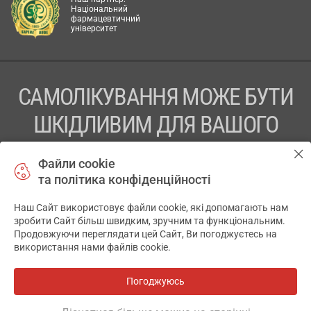
Національний
фармацевтичний
університет
САМОЛІКУВАННЯ МОЖЕ БУТИ
ШКІДЛИВИМ ДЛЯ ВАШОГО
ЗДОРОВ’Я
Файли cookie
та політика конфіденційності
ПЕРЕД ЗАСТОСУВАННЯМ ПРЕПАРАТУ ПРОКОНСУЛЬТУЙТЕСЬ
З ЛІКАРЕМ
Наш Сайт використовує файли cookie, які допомагають нам
✕
зробити Сайт більш швидким, зручним та функціональним.
ТОВ «АПТЕКА 911.ЮА» Код ЄДРПОУ 43631965.
Продовжуючи переглядати цей Сайт, Ви погоджуєтесь на
використання нами файлів cookie.
Відмова від відповідальності
© 2014-2026. Медична інформаційна система АПТЕКА911.ЮА
Погоджуюсь
Всі аптеки
на мапі
Розробка і підтримка сайту -
wu.ua