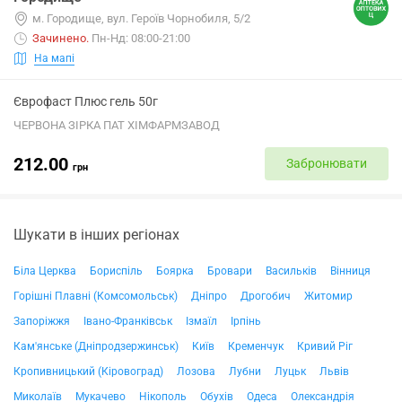
м. Городище, вул. Героїв Чорнобиля, 5/2
Зачинено
.
Пн-Нд: 08:00-21:00
На мапі
Єврофаст Плюс гель 50г
ЧЕРВОНА ЗІРКА ПАТ ХІМФАРМЗАВОД
212.00
Забронювати
грн
Шукати в інших регіонах
Біла Церква
Бориспіль
Боярка
Бровари
Васильків
Вінниця
Горішні Плавні (Комсомольськ)
Дніпро
Дрогобич
Житомир
Запоріжжя
Івано-Франківськ
Ізмаїл
Ірпінь
Кам'янське (Дніпродзержинськ)
Київ
Кременчук
Кривий Ріг
Кропивницький (Кіровоград)
Лозова
Лубни
Луцьк
Львів
Миколаїв
Мукачево
Нікополь
Обухів
Одеса
Олександрія