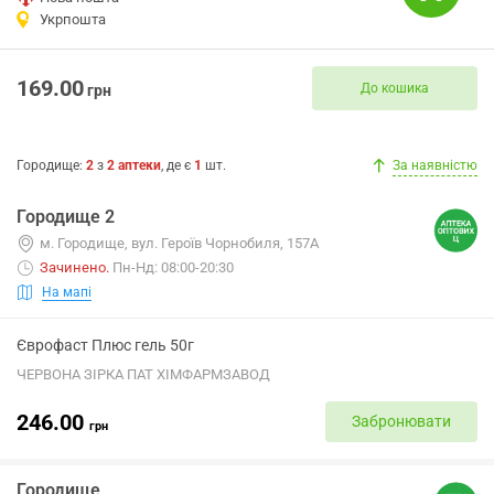
Укрпошта
169.00
До кошика
грн
Городище
:
2
з
2
аптеки
, де є
1
шт.
За наявністю
Городище 2
м. Городище, вул. Героїв Чорнобиля, 157А
Зачинено
.
Пн-Нд: 08:00-20:30
На мапі
Єврофаст Плюс гель 50г
ЧЕРВОНА ЗІРКА ПАТ ХІМФАРМЗАВОД
246.00
Забронювати
грн
Городище