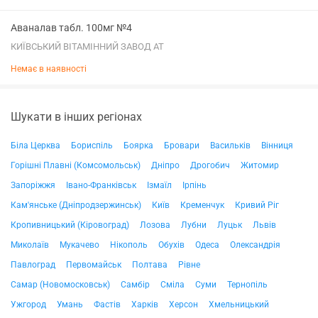
Аваналав табл. 100мг №4
КИЇВСЬКИЙ ВІТАМІННИЙ ЗАВОД АТ
Немає в наявності
Шукати в інших регіонах
Біла Церква
Бориспіль
Боярка
Бровари
Васильків
Вінниця
Горішні Плавні (Комсомольськ)
Дніпро
Дрогобич
Житомир
Запоріжжя
Івано-Франківськ
Ізмаїл
Ірпінь
Кам'янське (Дніпродзержинськ)
Київ
Кременчук
Кривий Ріг
Кропивницький (Кіровоград)
Лозова
Лубни
Луцьк
Львів
Миколаїв
Мукачево
Нікополь
Обухів
Одеса
Олександрія
Павлоград
Первомайськ
Полтава
Рівне
Самар (Новомосковськ)
Самбір
Сміла
Суми
Тернопіль
Ужгород
Умань
Фастів
Харків
Херсон
Хмельницький