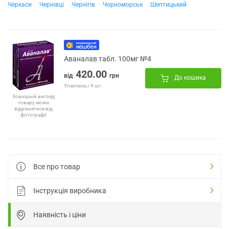
Черкаси
Чернівці
Чернігів
Чорноморськ
Шептицький
Аваналав табл. 100мг №4
420.00
від
грн
До кошика
Упаковка / 4 шт.
Зовнішній вигляд
товару може
відрізнятися від
фотографії
Все про товар
Інструкція виробника
Наявність і ціни