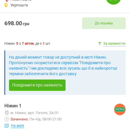
Укрпошта
698.00
До кошика
грн
Ніжин
:
0
з
7
аптек
, де є
1
шт.
За наявністю
На даний момент товар не доступний в місті Ніжин.
Пропонуємо скористатися сервісом "Повідомити про
наявність" і ми докладемо всіх зусиль що б в найкоротші
терміни забезпечити його доставку
Повідомити про наявність
Ніжин 1
м. Ніжин, вул. Гоголя, 2А/31
Зачинено
.
Пн-Нд: 08:00-21:00
На мапі