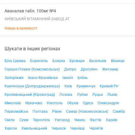
Аваналав табл. 100мг №4
КИЇВСЬКИЙ ВІТАМІННИЙ ЗАВОД АТ
Немає в наявності
Шукати в інших регіонах
Біла Церква
Бориспіль
Боярка
Бровари
Васильків
Вінниця
Горішні Плавні (Комсомольськ)
Дніпро
Дрогобич
Житомир
Запоріжжя
Івано-Франківськ
Ізмаїл
Ірпінь
Кам'янське (Дніпродзержинськ)
Київ
Кременчук
Кривий Ріг
Кропивницький (Кіровоград)
Лозова
Лубни
Луцьк
Львів
Миколаїв
Мукачево
Нікополь
Обухів
Одеса
Олександрія
Первомайськ
Полтава
Рівне
Самар (Новомосковськ)
Самбір
Сміла
Суми
Тернопіль
Ужгород
Умань
Фастів
Харків
Херсон
Хмельницький
Черкаси
Чернівці
Чернігів