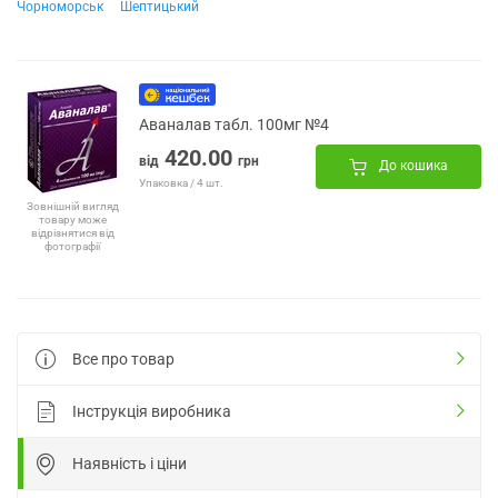
Чорноморськ
Шептицький
Аваналав табл. 100мг №4
420.00
від
грн
До кошика
Упаковка / 4 шт.
Зовнішній вигляд
товару може
відрізнятися від
фотографії
Все про товар
Інструкція виробника
Наявність і ціни