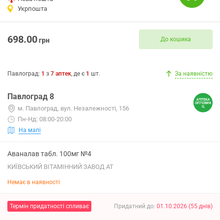
Укрпошта
698.00
До кошика
грн
Павлоград
:
1
з
7
аптек
, де є
1
шт.
За наявністю
Павлоград 8
м. Павлоград, вул. Незалежності, 156
Пн-Нд: 08:00-20:00
На мапі
Аваналав табл. 100мг №4
КИЇВСЬКИЙ ВІТАМІННИЙ ЗАВОД АТ
Немає в наявності
Термін придатності спливає
Придатний до
:
01.10.2026
(
55
днів
)