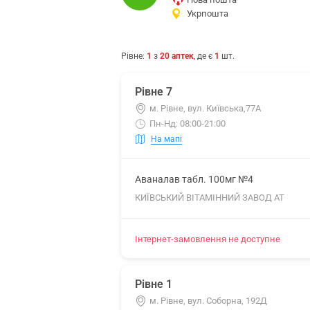
Укрпошта
Рівне
:
1
з
20
аптек
, де є
1
шт.
Рівне 7
м. Рівне, вул. Київська,77А
Пн-Нд: 08:00-21:00
На мапі
Аваналав табл. 100мг №4
КИЇВСЬКИЙ ВІТАМІННИЙ ЗАВОД АТ
Інтернет-замовлення не доступне
Рівне 1
м. Рівне, вул. Соборна, 192Д