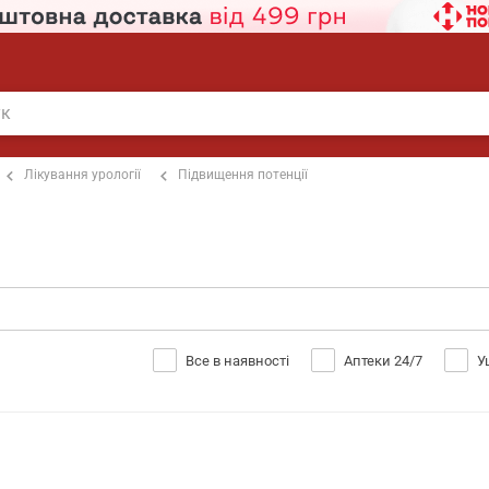
Лікування урології
Підвищення потенції
Все в наявності
Аптеки 24/7
У