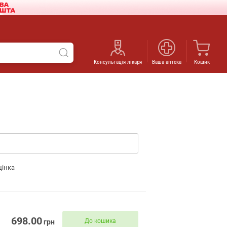
Консультація лікаря
Ваша аптека
Кошик
цінка
698.00
До кошика
грн