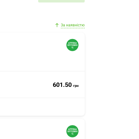
За наявністю
601.50
грн