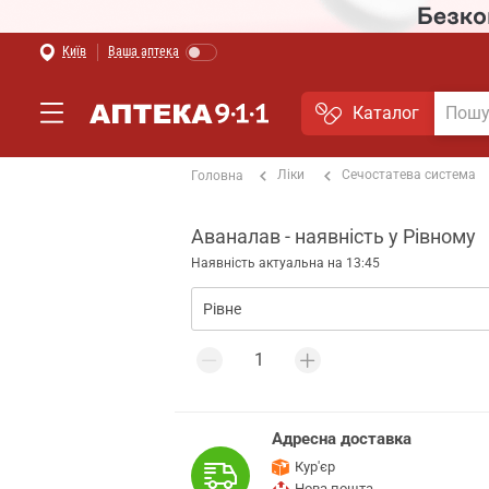
Київ
Ваша аптека
Каталог
Ліки
Сечостатева система
Головна
Аваналав - наявність у Рівному
Наявність актуальна на 13:45
Адресна доставка
Кур'єр
Нова пошта