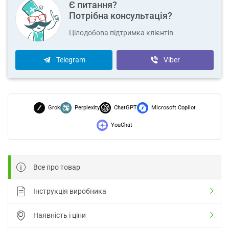
Є питання?
Потрібна консультація?
Цілодобова підтримка клієнтів
Telegram
Viber
Grok
Perplexity
ChatGPT
Microsoft Copilot
YouChat
Все про товар
Інструкція виробника
Наявність і ціни