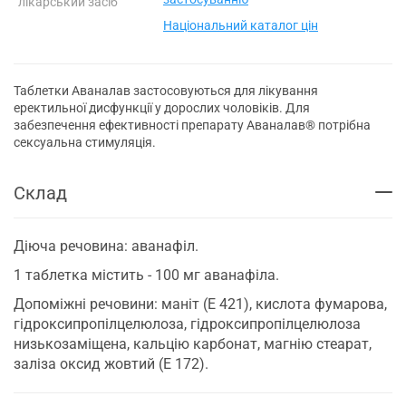
лікарський засіб
Національний каталог цін
Таблетки Аваналав застосовуються для лікування
еректильної дисфункції у дорослих чоловіків. Для
забезпечення ефективності препарату Аваналав® потрібна
сексуальна стимуляція.
Склад
Діюча речовина: аванафіл.
1 таблетка містить - 100 мг аванафіла.
Допоміжні речовини: маніт (Е 421), кислота фумарова,
гідроксипропілцелюлоза, гідроксипропілцелюлоза
низькозаміщена, кальцію карбонат, магнію стеарат,
заліза оксид жовтий (Е 172).