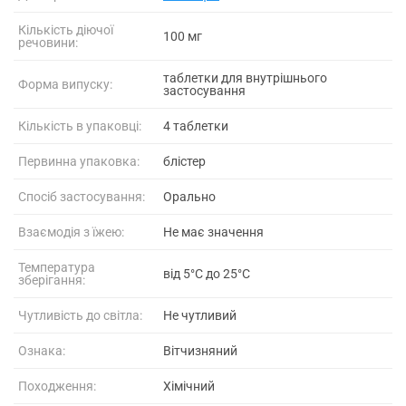
Кількість діючої
100 мг
речовини:
таблетки для внутрішнього
Форма випуску:
застосування
Кількість в упаковці:
4 таблетки
Первинна упаковка:
блістер
Спосіб застосування:
Орально
Взаємодія з їжею:
Не має значення
Температура
від 5°C до 25°C
зберігання:
Чутливість до світла:
Не чутливий
Ознака:
Вітчизняний
Походження:
Хімічний