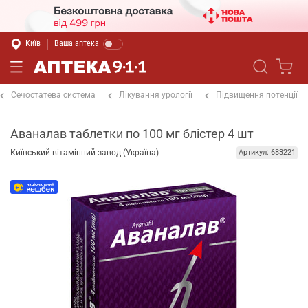
Київ
Ваша аптека
Сечостатева система
Лікування урології
Підвищення потенції
Аваналав таблетки по 100 мг блістер 4 шт
Київський вітамінний завод (Україна)
Артикул: 683221