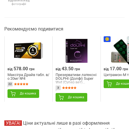
відрізнятися від
фотографії
Рекомендуємо подивитися
578.00
43.50
17.00
від
грн
від
грн
від
грн
Максігра Драйв табл. в/
Презервативи латексні
Цитрамон-М т
о 20мг №4
DOLPHI (Долфі) Super
Wet (Супер вет)
До коши
22
супертонкі в
3
силіконовій смазці 3
шт
До кошика
До кошика
УВАГА!
Ціни актуальні лише в разі оформлення