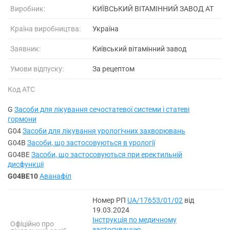
Виробник:
КИЇВСЬКИЙ ВІТАМІННИЙ ЗАВОД АТ
Країна виробництва:
Україна
Заявник:
Київський вітамінний завод
Умови відпуску:
За рецептом
Код АТС
G
Засоби для лікування сечостатевої системи і статеві
гормони
G04
Засоби для лікування урологічних захворювань
G04B
Засоби, що застосовуються в урології
G04BE
Засоби, що застосовуються при еректильній
дисфункціі
G04BE10
Аванафіл
Номер РП
UA/17653/01/02
від
19.03.2024
Інструкція по медичному
Офіційно про
застосуванню