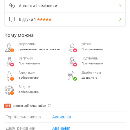
Аналоги і замінники
Відгуки
1
Кому можна
Дорослим
Дітям
призначають тільки чоловікам
Протипоказано
Вагітним
Годуючим
Протипоказано
Протипоказано
Алергікам
Діабетикам
з обережністю
Дозволено
Водіям
з обережністю
№1
в категорії «Аванафіл»
Торгівельна назва
Аваналав
Діючі речовини
Аванафіл