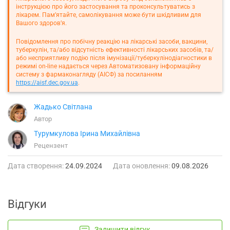
інструкцією про його застосування та проконсультуватись з
лікарем. Пам’ятайте, самолікування може бути шкідливим для
Вашого здоров’я.
Повідомлення про побічну реакцію на лікарські засоби, вакцини,
туберкулін, та/або відсутність ефективності лікарських засобів, та/
або несприятливу подію після імунізації/туберкулінодіагностики в
режимі on-line надається через Автоматизовану інформаційну
систему з фармаконагляду (АІСФ) за посиланням
https://aisf.dec.gov.ua
.
Жадько Світлана
Автор
Турумкулова Ірина Михайлівна
Рецензент
Дата створення:
24.09.2024
Дата оновлення:
09.08.2026
Відгуки
Залишити відгук