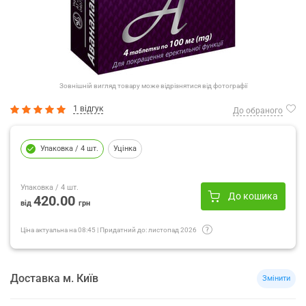
Зовнішній вигляд товару може відрізнятися від фотографії
1 відгук
До обраного
Упаковка
/ 4 шт.
Уцінка
Упаковка
/ 4 шт.
До кошика
420.00
від
грн
Ціна актуальна на
08:45
|
Придатний до:
листопад 2026
Доставка
м.
Київ
Змінити