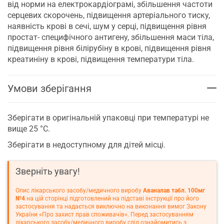
від норми на електрокардіограмі, збільшення частоти
серцевих скорочень, підвищення артеріального тиску,
наявність крові в сечі, шум у серці, підвищення рівня
простат- специфічного антигену, збільшення маси тіла,
підвищення рівня білірубіну в крові, підвищення рівня
креатиніну в крові, підвищення температури тіла.
Умови зберігання
Зберігати в оригінальній упаковці при температурі не
вище 25 °C.
Зберігати в недоступному для дітей місці.
Зверніть увагу!
Опис лікарського засобу/медичного виробу
Аваналав табл. 100мг
№4
на цій сторінці підготовлений на підставі інструкції про його
застосування та надається виключно на виконання вимог Закону
України «Про захист прав споживачів». Перед застосуванням
лікарського засобу/медичного виробу слід ознайомитись з