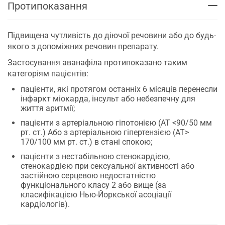
Протипоказання
Підвищена чутливість до діючої речовини або до будь-
якого з допоміжних речовин препарату.
Застосування аванафіла протипоказано таким
категоріям пацієнтів:
пацієнти, які протягом останніх 6 місяців перенесли
інфаркт міокарда, інсульт або небезпечну для
життя аритмії;
пацієнти з артеріальною гіпотонією (АТ <90/50 мм
рт. ст.) Або з артеріальною гіпертензією (АТ>
170/100 мм рт. ст.) в стані спокою;
пацієнти з нестабільною стенокардією,
стенокардією при сексуальної активності або
застійною серцевою недостатністю
функціонального класу 2 або вище (за
класифікацією Нью-Йоркської асоціації
кардіологів).