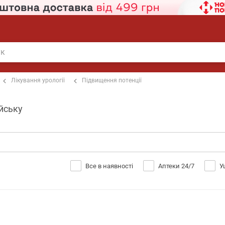
Лікування урології
Підвищення потенції
йську
Все в наявності
Аптеки 24/7
У