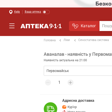
Київ
Ваша аптека
Каталог
Ліки
Сечостатева система
Головна
Аваналав - наявність у Первома
Наявність актуальна на 21:00
Адресна доставка
Кур'єр
Нова пошта