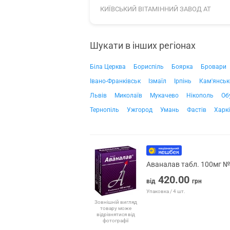
КИЇВСЬКИЙ ВІТАМІННИЙ ЗАВОД АТ
Шукати в інших регіонах
Біла Церква
Бориспіль
Боярка
Бровари
Івано-Франківськ
Ізмаїл
Ірпінь
Кам'янськ
Львів
Миколаїв
Мукачево
Нікополь
Об
Тернопіль
Ужгород
Умань
Фастів
Харк
Аваналав табл. 100мг 
420.00
від
грн
Упаковка / 4 шт.
Зовнішній вигляд
товару може
відрізнятися від
фотографії