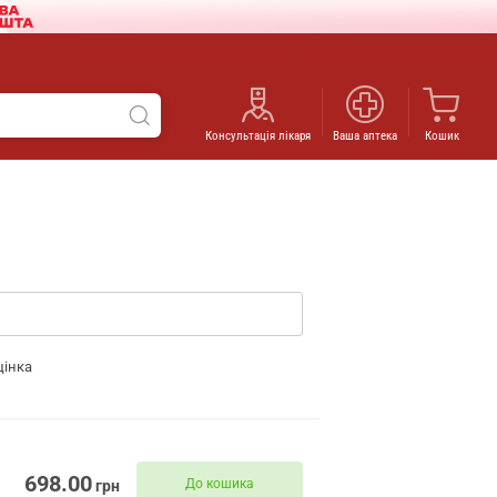
Консультація лікаря
Ваша аптека
Кошик
цінка
698.00
До кошика
грн