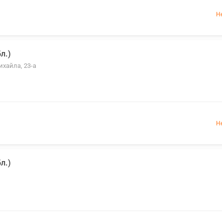
Н
л.)
ихайла, 23-а
Н
л.)