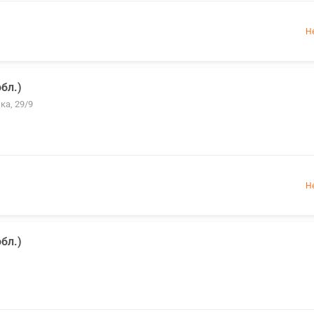
Н
бл.)
ка, 29/9
Н
бл.)