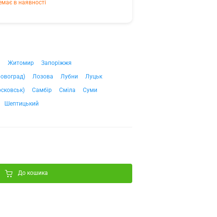
емає в наявності
ч
Житомир
Запоріжжя
ровоград)
Лозова
Лубни
Луцьк
сковськ)
Самбір
Сміла
Суми
Шептицький
До кошика