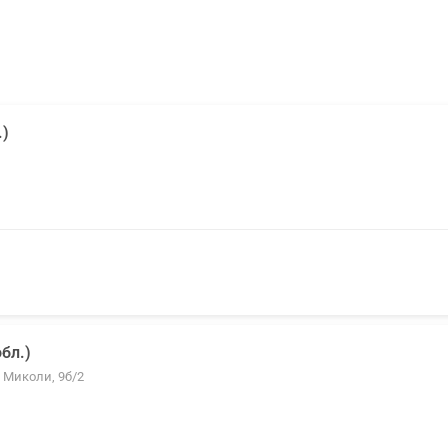
.)
бл.)
о Миколи, 9б/2