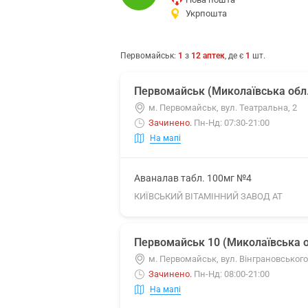
Укрпошта
Первомайськ
:
1
з
12
аптек
, де є
1
шт.
Первомайськ (Миколаївська обл
м. Первомайськ, вул. Театральна, 2
Зачинено
.
Пн-Нд: 07:30-21:00
На мапі
Аваналав табл. 100мг №4
КИЇВСЬКИЙ ВІТАМІННИЙ ЗАВОД АТ
Первомайськ 10 (Миколаївська о
м. Первомайськ, вул. Вінграновськог
Зачинено
.
Пн-Нд: 08:00-21:00
На мапі