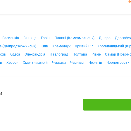
Н
Васильків
Вінниця
Горішні Плавні (Комсомольськ)
Дніпро
Дрогоби
е (Дніпродзержинськ)
Київ
Кременчук
Кривий Ріг
Кропивницький (Кі
ухів
Одеса
Олександрія
Павлоград
Полтава
Рівне
Самар (Новомо
ів
Херсон
Хмельницький
Черкаси
Чернівці
Чернігів
Чорноморськ
№4