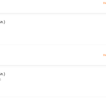
Н
л.)
Н
л.)
б