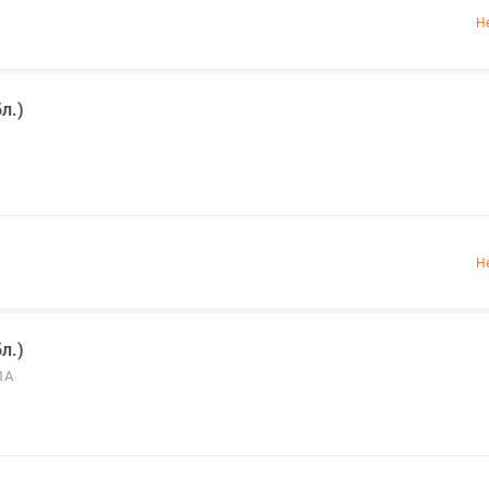
Н
л.)
Н
л.)
1А