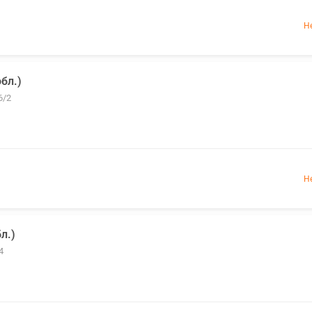
Н
бл.)
6/2
Н
л.)
4