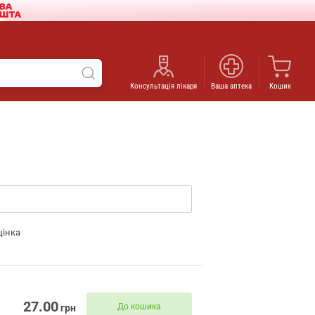
Консультація лікаря
Ваша аптека
Кошик
цінка
27.00
До кошика
грн