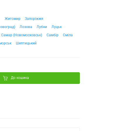
ч
Житомир
Запоріжжя
ровоград)
Лозова
Лубни
Луцьк
Самар (Новомосковськ)
Самбір
Сміла
морськ
Шептицький
До кошика