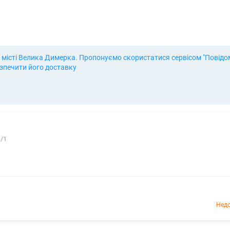
 місті Велика Димерка. Пропонуємо скористатися сервісом "Повідоми
езпечити його доставку
1/1
Недо