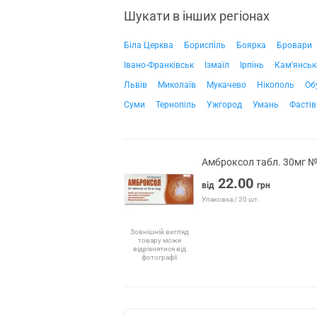
Шукати в інших регіонах
Біла Церква
Бориспіль
Боярка
Бровари
Івано-Франківськ
Ізмаїл
Ірпінь
Кам'янськ
Львів
Миколаїв
Мукачево
Нікополь
Об
Суми
Тернопіль
Ужгород
Умань
Фастів
Амброксол табл. 30мг 
22.00
від
грн
Упаковка / 20 шт.
Зовнішній вигляд
товару може
відрізнятися від
фотографії