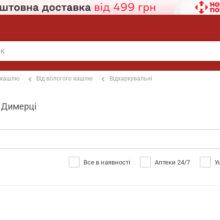
 кашлю
Від вологого кашлю
Відхаркувальні
й Димерці
Все в наявності
Аптеки 24/7
У