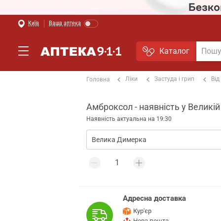
Київ
Ваша аптека
Каталог
Ліки
Застуда і грип
Від
Головна
Амброксол - наявність у Великі
Наявність актуальна на 19:30
Адресна доставка
Кур'єр
Нова пошта