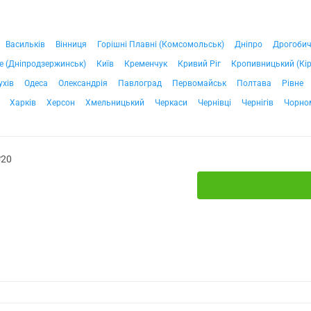
Васильків
Вінниця
Горішні Плавні (Комсомольськ)
Дніпро
Дрогоби
е (Дніпродзержинськ)
Київ
Кременчук
Кривий Ріг
Кропивницький (Кі
ухів
Одеса
Олександрія
Павлоград
Первомайськ
Полтава
Рівне
Харків
Херсон
Хмельницький
Черкаси
Чернівці
Чернігів
Чорно
№20