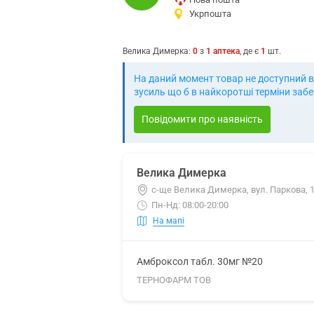
Укрпошта
Велика Димерка
:
0
з
1
аптека
, де є
1
шт.
На даний момент товар не доступний в
зусиль що б в найкоротші терміни заб
Повідомити про наявність
Велика Димерка
с-ще Велика Димерка, вул. Паркова, 
Пн-Нд: 08:00-20:00
На мапі
Амброксол табл. 30мг №20
ТЕРНОФАРМ ТОВ