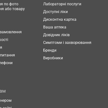
я по фото
Лабораторні послуги
ня або товару
Доступні ліки
Дисконтна картка
Ваша аптека
 замовлення
Довідник ліків
кості
Симптоми і захворювання
ня
Бренди
 питання
Виробники
елефони
рам
тнером