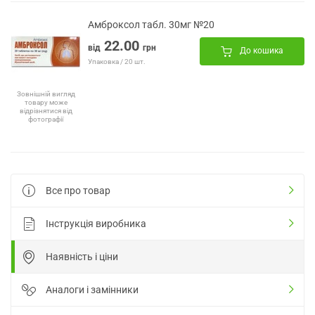
Амброксол табл. 30мг №20
22.00
від
грн
До кошика
Упаковка / 20 шт.
Зовнішній вигляд
товару може
відрізнятися від
фотографії
Все про товар
Інструкція виробника
Наявність і ціни
Аналоги і замінники