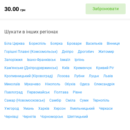
30.00
Забронювати
грн
Шукати в інших регіонах
Біла Церква
Бориспіль
Боярка
Бровари
Васильків
Вінниця
Горішні Плавні (Комсомольськ)
Дніпро
Дрогобич
Житомир
Запоріжжя
Івано-Франківськ
Ізмаїл
Ірпінь
Кам'янське (Дніпродзержинськ)
Київ
Кременчук
Кривий Ріг
Кропивницький (Кіровоград)
Лозова
Лубни
Луцьк
Львів
Миколаїв
Мукачево
Нікополь
Обухів
Одеса
Олександрія
Павлоград
Первомайськ
Полтава
Рівне
Самар (Новомосковськ)
Самбір
Сміла
Суми
Тернопіль
Ужгород
Умань
Харків
Херсон
Хмельницький
Черкаси
Чернівці
Чернігів
Чорноморськ
Шептицький