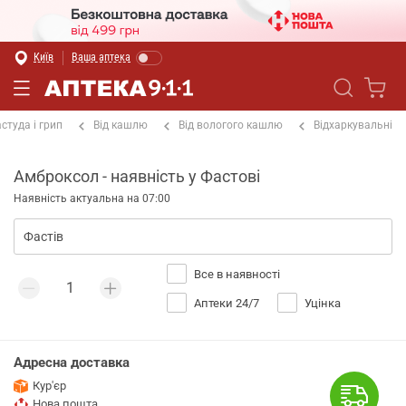
Київ
Ваша аптека
студа і грип
Від кашлю
Від вологого кашлю
Відхаркувальні
Амброксол - наявність у Фастові
Наявність актуальна на 07:00
Все в наявності
Аптеки 24/7
Уцінка
Адресна доставка
Кур'єр
Нова пошта