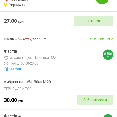
Укрпошта
27.00
До кошика
грн
Фастів
:
5
з
5
аптек
, де є
1
шт.
За наявністю
Фастів
м. Фастів, вул. Шевченка, 42А
Пн-Нд: 07:00-20:00
На мапі
Амброксол табл. 30мг №20
ТЕРНОФАРМ ТОВ
30.00
Забронювати
грн
Фастів 4