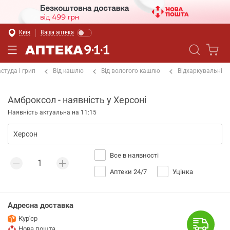
Київ
Ваша аптека
студа і грип
Від кашлю
Від вологого кашлю
Відхаркувальні
Амброксол - наявність у Херсоні
Наявність актуальна на 11:15
Все в наявності
Аптеки 24/7
Уцінка
Адресна доставка
Кур'єр
Нова пошта