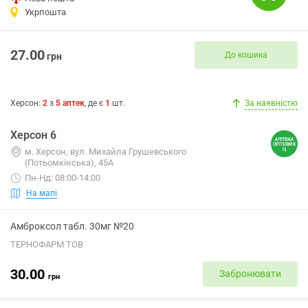
Укрпошта
27.00
До кошика
грн
Херсон
:
2
з
5
аптек
, де є
1
шт.
За наявністю
Херсон 6
м. Херсон, вул. Михайла Грушевського
(Потьомкінська), 45А
Пн-Нд: 08:00-14:00
На мапі
Амброксол табл. 30мг №20
ТЕРНОФАРМ ТОВ
30.00
Забронювати
грн