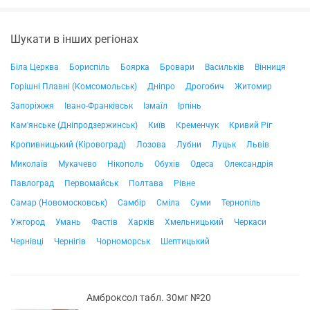
Шукати в інших регіонах
Біла Церква
Бориспіль
Боярка
Бровари
Васильків
Вінниця
Горішні Плавні (Комсомольськ)
Дніпро
Дрогобич
Житомир
Запоріжжя
Івано-Франківськ
Ізмаїл
Ірпінь
Кам'янське (Дніпродзержинськ)
Київ
Кременчук
Кривий Ріг
Кропивницький (Кіровоград)
Лозова
Лубни
Луцьк
Львів
Миколаїв
Мукачево
Нікополь
Обухів
Одеса
Олександрія
Павлоград
Первомайськ
Полтава
Рівне
Самар (Новомосковськ)
Самбір
Сміла
Суми
Тернопіль
Ужгород
Умань
Фастів
Харків
Хмельницький
Черкаси
Чернівці
Чернігів
Чорноморськ
Шептицький
Амброксол табл. 30мг №20