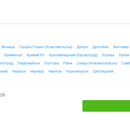
Вінниця
Горішні Плавні (Комсомольськ)
Дніпро
Дрогобич
Житомир
Кременчук
Кривий Ріг
Кропивницький (Кіровоград)
Лозова
Лубни
влоград
Первомайськ
Полтава
Рівне
Самар (Новомосковськ)
Самб
ький
Черкаси
Чернівці
Чернігів
Чорноморськ
Шептицький
№20