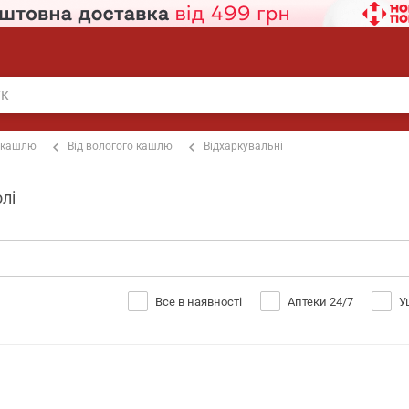
 кашлю
Від вологого кашлю
Відхаркувальні
лі
Все в наявності
Аптеки 24/7
У