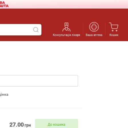
Консультація лікаря
Ваша аптека
Кошик
цінка
27.00
До кошика
грн