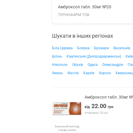
Амброксол табл. 30мг №20
ТЕРНОФАРМ ТОВ
Шукати в інших регіонах
Біла Церква
Боярка
Бровари
Васильків
Ірпінь
Кам'янське (Дніпродзержинськ)
Київ
Нікополь
Обухів
Одеса
Олександрія
Па
Умань
Фастів
Харків
Херсон
Хмельниц
Амброксол табл. 30мг 
22.00
від
грн
Упаковка / 20 шт.
Зовнішній вигляд
товару може