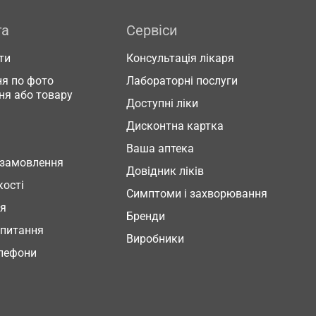
га
Сервіси
ти
Консультація лікаря
я по фото
Лабораторні послуги
ня або товару
Доступні ліки
Дисконтна картка
Ваша аптека
 замовлення
Довідник ліків
кості
Симптоми і захворювання
ня
Бренди
 питання
Виробники
елефони