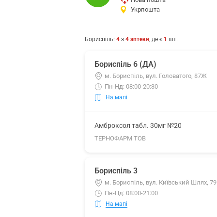
Укрпошта
Бориспіль
:
4
з
4
аптеки
, де є
1
шт.
Бориспіль 6 (ДА)
м. Бориспіль, вул. Головатого, 87Ж
Пн-Нд: 08:00-20:30
На мапі
Амброксол табл. 30мг №20
ТЕРНОФАРМ ТОВ
Бориспіль 3
м. Бориспіль, вул. Київський Шлях, 7
Пн-Нд: 08:00-21:00
На мапі