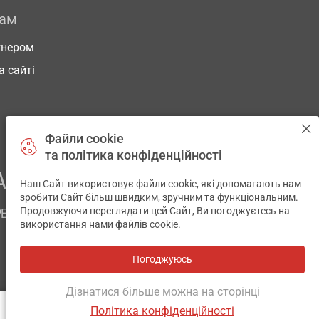
рам
тнером
а сайті
Файли cookie
та політика конфіденційності
АШОГО ЗДОРОВ’Я
Наш Сайт використовує файли cookie, які допомагають нам
✕
зробити Сайт більш швидким, зручним та функціональним.
Продовжуючи переглядати цей Сайт, Ви погоджуєтесь на
РЕМ
використання нами файлів cookie.
Погоджуюсь
Всі аптеки
на мапі
Розробка і підтримка сайту -
wu.ua
Дізнатися більше можна на сторінці
Політика конфіденційності