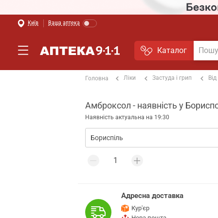
Київ
Ваша аптека
Каталог
Ліки
Застуда і грип
Від
Головна
Амброксол - наявність у Бориспо
Наявність актуальна на 19:30
Адресна доставка
Кур'єр
Нова пошта