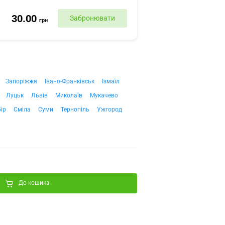
30.00
Забронювати
грн
Запоріжжя
Івано-Франківськ
Ізмаїл
Луцьк
Львів
Миколаїв
Мукачево
ір
Сміла
Суми
Тернопіль
Ужгород
До кошика