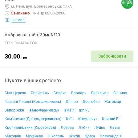
м. Рені, вул. Вознесенська, 177А
Зачинено
.
Пн-Нд: 08:00-20:00
На мапі
Амброксол табл. 30мг №20
ТЕРНОФАРМ ТОВ
30.00
Забронювати
грн
Шукати в інших регіонах
Біла Церква
Бориспіль
Боярка
Бровари
Васильків
Вінниця
Горішні Плавні (Комсомольськ)
Дніпро
Дрогобич
Житомир
Запоріжжя
Івано-Франківськ
Ізмаїл
Ірпінь
Кам'янське (Дніпродзержинськ)
Київ
Кременчук
Кривий Ріг
Кропивницький (Кіровоград)
Лозова
Лубни
Луцьк
Львів
Миколаїв
Мукачево
Нікополь
Обухів
Одеса
Олександрія