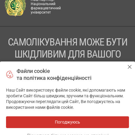
Національний
фармацевтичний
університет
САМОЛІКУВАННЯ МОЖЕ БУТИ
ШКІДЛИВИМ ДЛЯ ВАШОГО
ЗДОРОВ’Я
Файли cookie
та політика конфіденційності
ПЕРЕД ЗАСТОСУВАННЯМ ПРЕПАРАТУ ПРОКОНСУЛЬТУЙТЕСЬ
З ЛІКАРЕМ
Наш Сайт використовує файли cookie, які допомагають нам
✕
зробити Сайт більш швидким, зручним та функціональним.
ТОВ «АПТЕКА 911.ЮА» Код ЄДРПОУ 43631965.
Продовжуючи переглядати цей Сайт, Ви погоджуєтесь на
використання нами файлів cookie.
Відмова від відповідальності
© 2014-2026. Медична інформаційна система АПТЕКА911.ЮА
Погоджуюсь
Всі аптеки
на мапі
Розробка і підтримка сайту -
wu.ua