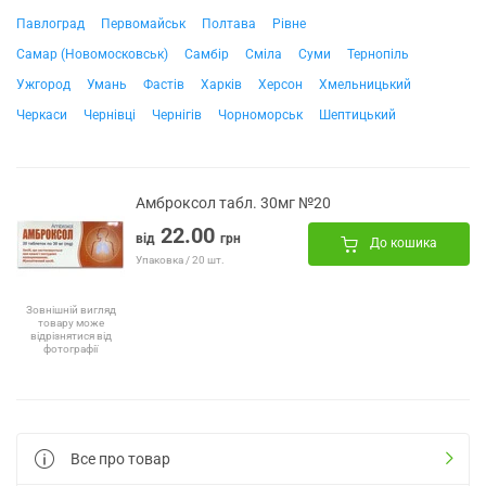
Павлоград
Первомайськ
Полтава
Рівне
Самар (Новомосковськ)
Самбір
Сміла
Суми
Тернопіль
Ужгород
Умань
Фастів
Харків
Херсон
Хмельницький
Черкаси
Чернівці
Чернігів
Чорноморськ
Шептицький
Амброксол табл. 30мг №20
22.00
від
грн
До кошика
Упаковка / 20 шт.
Зовнішній вигляд
товару може
відрізнятися від
фотографії
Все про товар