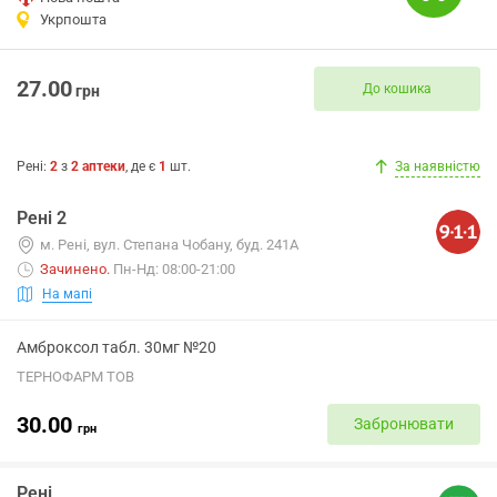
Укрпошта
27.00
До кошика
грн
Рені
:
2
з
2
аптеки
, де є
1
шт.
За наявністю
Рені 2
м. Рені, вул. Степана Чобану, буд. 241А
Зачинено
.
Пн-Нд: 08:00-21:00
На мапі
Амброксол табл. 30мг №20
ТЕРНОФАРМ ТОВ
30.00
Забронювати
грн
Рені