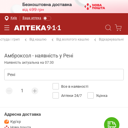
Київ
Ваша аптека
студа і грип
Від кашлю
Від вологого кашлю
Відхаркувальні
Амброксол - наявність у Рені
Наявність актуальна на 07:30
Все в наявності
Аптеки 24/7
Уцінка
Адресна доставка
Кур'єр
Нова пошта